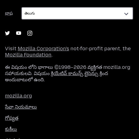
భాష
భాష
Visit
Mozilla Corporation's
not-for-profit parent, the
Mozilla Foundation
.
ఈ విషయం లోని భాగాలు ©1998–2026 వ్యక్తిగత mozilla.org
సహాయకులవి. విషయం
క్రియేటివ్ కామన్స్ లైసెన్సు
క్రింద
అందుబాటులో ఉంది.
mozilla.org
సేవా నియమాలు
గోప్యత
కుకీలు