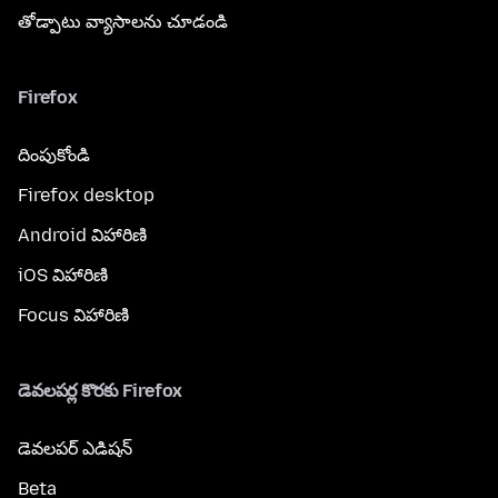
తోడ్పాటు వ్యాసాలను చూడండి
Firefox
దింపుకోండి
Firefox desktop
Android విహారిణి
iOS విహారిణి
Focus విహారిణి
డెవలపర్ల కొరకు Firefox
డెవలపర్ ఎడిషన్
Beta