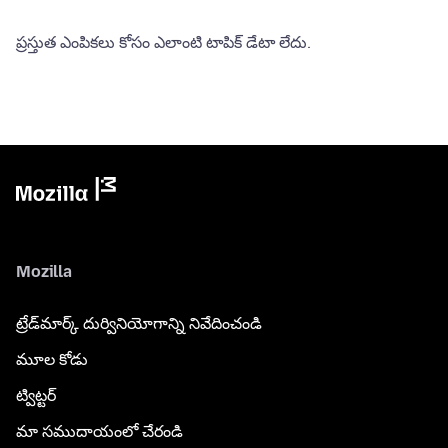
ప్రస్తుత ఎంపికలు కోసం ఎలాంటి టాపిక్ డేటా లేదు.
Mozilla
ట్రేడ్‌మార్క్ దుర్వినియోగాన్ని నివేదించండి
మూల కోడు
ట్విట్టర్
మా సముదాయంలో చేరండి