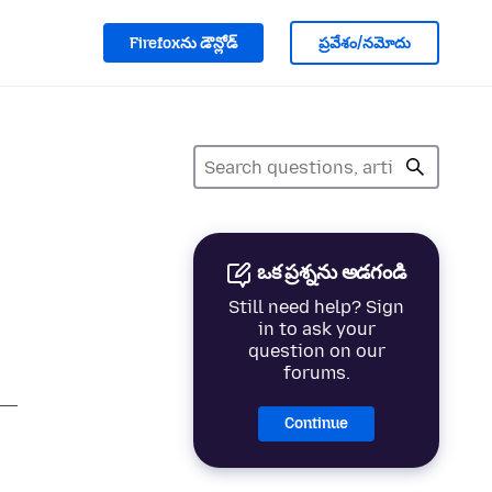
Firefoxను డౌన్లోడ్
ప్రవేశం/నమోదు
ఒక ప్రశ్నను అడగండి
Still need help? Sign
in to ask your
question on our
forums.
Continue