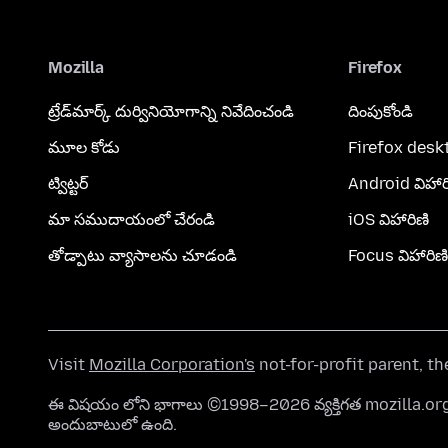
Mozilla
Firefox
ట్రేడ్‌మార్క్ దుర్వినియోగాన్ని నివేదించండి
దింపుకోండి
మూల కోడు
Firefox desk
ట్విట్టర్
Android విహార
మా సముదాయంలో చేరండి
iOS విహారిణి
తోడ్పాటు వ్యాసాలను చూడండి
Focus విహారిణి
Visit
Mozilla Corporation's
not-for-profit parent, t
ఈ విషయం లోని భాగాలు ©1998–2026 వ్యక్తిగత mozilla.
అందుబాటులో ఉంది.