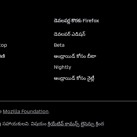
డెవలపర్ల కొరకు Firefox
డెవలపర్ ఎడిషన్
top
Beta
ిణి
ఆండ్రాయిడ్ కోసం బీటా
Nightly
ఆండ్రాయిడ్ కోసం నైట్లీ
he
Mozilla Foundation
.
org సహాయకులవి. విషయం
క్రియేటివ్ కామన్స్ లైసెన్సు
క్రింద