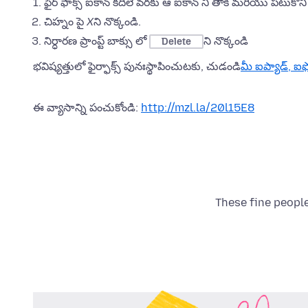
ఫైర్ ఫాక్స్ ఐకాన్ కదిలే వరకు ఆ ఐకాన్ ని తాకి మరియు పటుకొన
చిహ్నం పై
X
ని నొక్కండి.
నిర్ధారణ ప్రాంప్ట్ బాక్సు లో
ని నొక్కండి
Delete
భవిష్యత్తులో ఫైర్ఫాక్స్ పునఃస్థాపించుటకు, చుడండి
మీ ఐప్యాడ్, ఐఫ
ఈ వ్యాసాన్ని పంచుకోండి:
http://mzl.la/20l15E8
These fine people