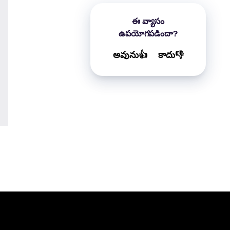
ఈ వ్యాసం
ఉపయోగపడిందా?
అవును👍
కాదు👎