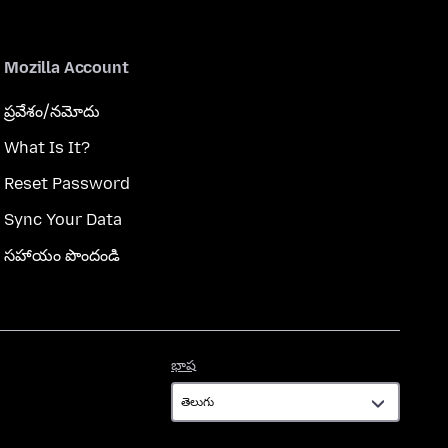
Mozilla Account
ప్రవేశం/నమోదు
What Is It?
Reset Password
Sync Your Data
సహాయం పొందండి
భాష
భాష