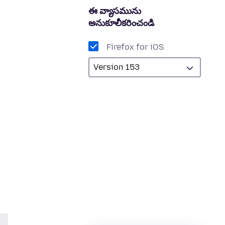
ఈ వ్యాసమును
అనుకూలీకరించండి
Firefox for iOS