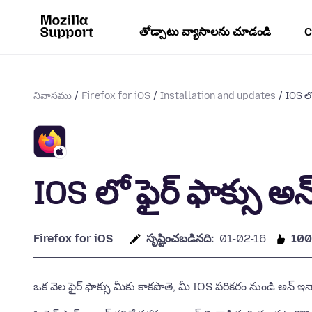
తోడ్పాటు వ్యాసాలను చూడండి
C
నివాసము
Firefox for iOS
Installation and updates
IOS లో
IOS లో ఫైర్ ఫాక్సు అ
Firefox for iOS
సృష్టించబడినది:
01-02-16
10
ఒక వెల ఫైర్ ఫాక్సు మీకు కాకపొతె, మీ IOS పరికరం నుండి అన్