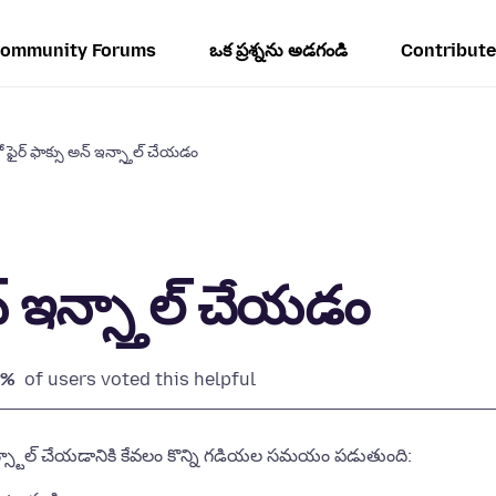
ommunity Forums
ఒక ప్రశ్నను అడగండి
Contribute
 ఫైర్ ఫాక్సు అన్ ఇన్స్తాల్ చేయడం
న్ ఇన్స్తాల్ చేయడం
0%
of users voted this helpful
 ఇన్స్టాల్ చేయడానికి కేవలం కొన్ని గడియల సమయం పడుతుంది: