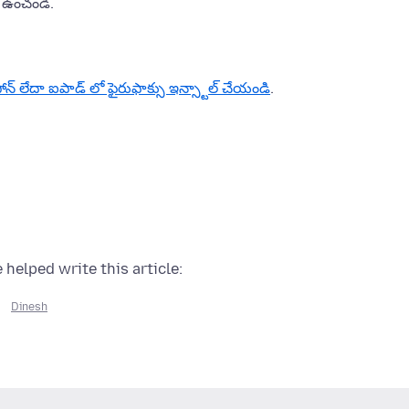
ి ఉంచండి.
ోన్ లేదా ఐపాడ్ లో ఫైరుఫాక్సు ఇన్స్టాల్ చేయండి
.
 helped write this article:
Dinesh