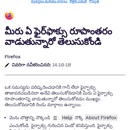
వ్యవస్థలు మరియు భాషలు
కొత్తది ఏమిటి
గోప్యత
మీరు ఏ ఫైర్‌ఫాక్సు రూపాంతరం
వాడుతున్నారో తెలుసుకోండి
Firefox
చివరిగా నవీకరించినది:
14-10-18
ఒక సమస్యను పరిష్కరించడానికి గానీ లేదా ఫైర్ఫాక్సు
తాజాపరచబడినదా అనేవి తెలుసుకోవడానికి మీరు ఏ ఫైర్ఫాక్సు
రూపాంతరాన్ని వాడుతున్నారో తెలుసుకోవడం ముఖ్యం.
తెలుసుకోవడానికి రెండు మార్గాలు ఉన్నాయి.
మెను బొత్తాన్ని నొక్కండి
,
Help
నొక్కి
About Firefox
ఎంచుకోండి.
ఫైర్ఫాక్సు గురించిన విండో కనిపిస్తుంది. ఫైర్ఫాక్సు