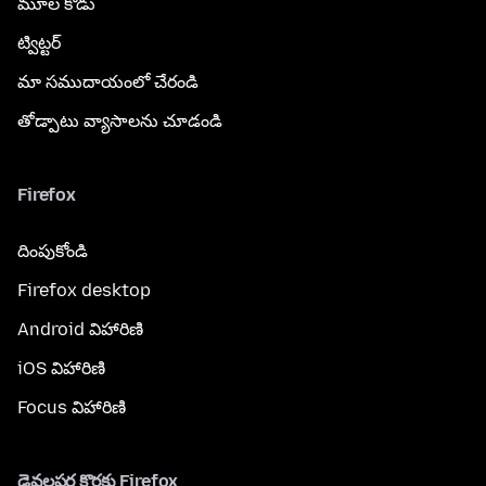
మూల కోడు
ట్విట్టర్
మా సముదాయంలో చేరండి
తోడ్పాటు వ్యాసాలను చూడండి
Firefox
దింపుకోండి
Firefox desktop
Android విహారిణి
iOS విహారిణి
Focus విహారిణి
డెవలపర్ల కొరకు Firefox