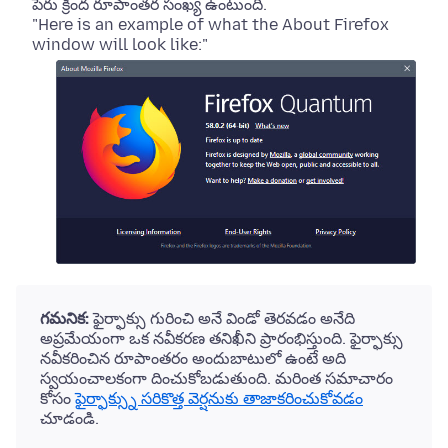
పేరు క్రింద రూపాంతర సంఖ్య ఉంటుంది.
"Here is an example of what the About Firefox
window will look like:"
గమనిక:
ఫైర్ఫాక్సు గురించి అనే విండో తెరవడం అనేది
అప్రమేయంగా ఒక నవీకరణ తనిఖీని ప్రారంభిస్తుంది. ఫైర్ఫాక్సు
నవీకరించిన రూపాంతరం అందుబాటులో ఉంటే అది
స్వయంచాలకంగా దించుకోబడుతుంది.
మరింత సమాచారం
కోసం
ఫైర్ఫాక్స్ను సరికొత్త వెర్షనుకు తాజాకరించుకోవడం
చూడండి.