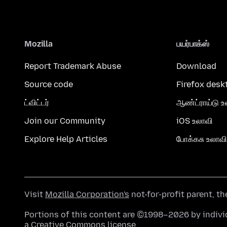
Mozilla
பயர்பாக்ஸ்
Report Trademark Abuse
Download
Source code
Firefox desk
ட்விட்டர்
ஆண்ட்ராய்டு உ
Join our Community
iOS உலாவி
Explore Help Articles
போக்கசு உலாவி
Visit
Mozilla Corporation's
not-for-profit parent, t
Portions of this content are ©1998–2026 by individ
a
Creative Commons license
.