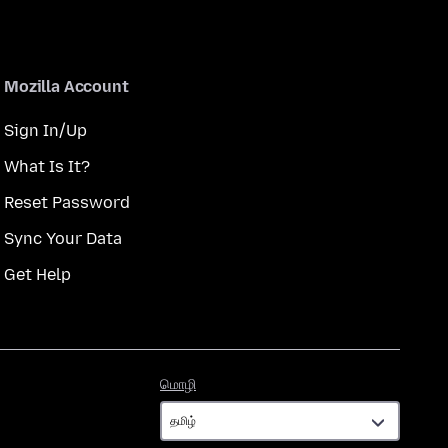
Mozilla Account
Sign In/Up
What Is It?
Reset Password
Sync Your Data
Get Help
மொழி
மொழி