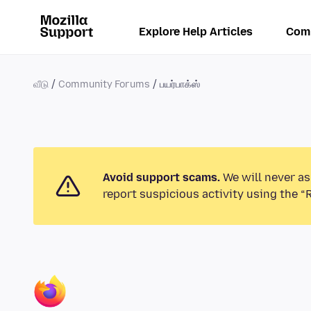
Explore Help Articles
Com
வீடு
Community Forums
பயர்பாக்ஸ்
Avoid support scams.
We will never as
report suspicious activity using the “