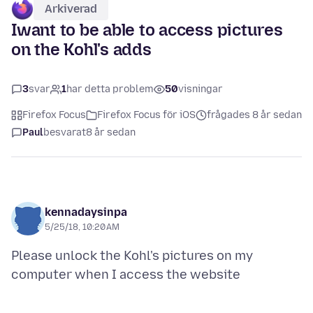
Arkiverad
Iwant to be able to access pictures
on the Kohl's adds
3
svar
1
har detta problem
50
visningar
Firefox Focus
Firefox Focus för iOS
frågades 8 år sedan
Paul
besvarat
8 år sedan
kennadaysinpa
5/25/18, 10:20 AM
Please unlock the Kohl's pictures on my