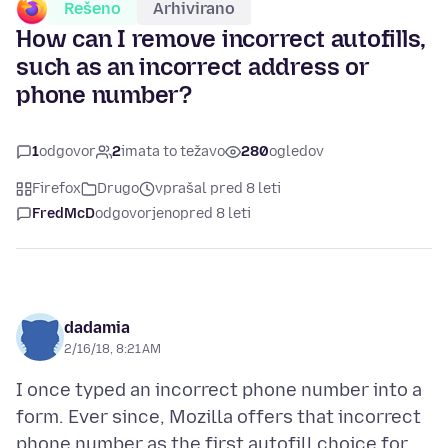
Rešeno
Arhivirano
How can I remove incorrect autofills,
such as an incorrect address or
phone number?
1
odgovor
2
imata to težavo
280
ogledov
Firefox
Drugo
vprašal pred 8 leti
FredMcD
odgovorjeno
pred 8 leti
dadamia
2/16/18, 8:21 AM
I once typed an incorrect phone number into a
form. Ever since, Mozilla offers that incorrect
phone number as the first autofill choice for