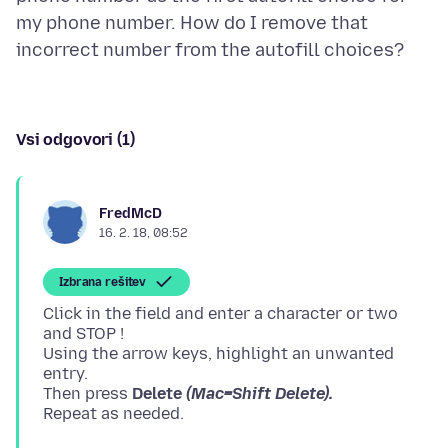
my phone number. How do I remove that
Vsi odgovori (1)
FredMcD
16. 2. 18, 08:52
Izbrana rešitev
Click in the field and enter a character or two
and STOP !
Using the arrow keys, highlight an unwanted
entry.
Then press
Delete
(Mac=Shift Delete).