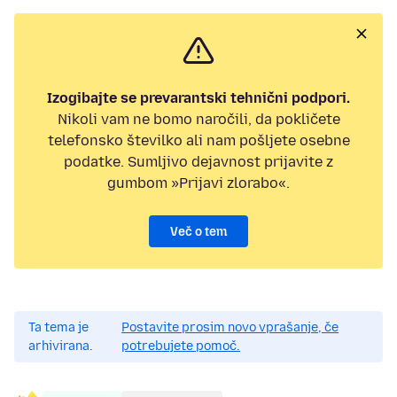
Izogibajte se prevarantski tehnični podpori.
Nikoli vam ne bomo naročili, da pokličete
telefonsko številko ali nam pošljete osebne
podatke. Sumljivo dejavnost prijavite z
gumbom »Prijavi zlorabo«.
Več o tem
Ta tema je
Postavite prosim novo vprašanje, če
arhivirana.
potrebujete pomoč.