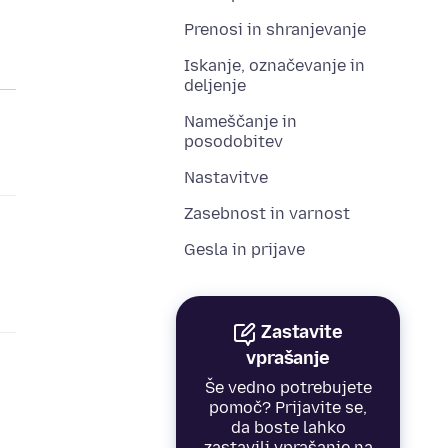
Prenosi in shranjevanje
Iskanje, označevanje in
deljenje
Nameščanje in
posodobitev
Nastavitve
Zasebnost in varnost
Gesla in prijave
Zastavite
vprašanje
Še vedno potrebujete
pomoč? Prijavite se,
da boste lahko
zastavili vprašanje na