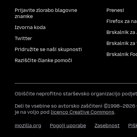
Prijavite zlorabo blagovne
Prenesi
znamke
Firefox za n
Izvorna koda
Brskalnik za
Twitter
Brskalnik za
Pridružite se naši skupnosti
Brskalnik Fo
Raziščite članke pomoči
Obiščite neprofitno starševsko organizacijo podje
Deli te vsebine so avtorsko zaščiteni ©1998–2026 
je na voljo pod
licenco Creative Commons
.
mozilla.org
Pogoji uporabe
Zasebnost
Piš