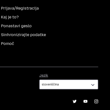
Prijava/Registracija
Kaj je to?
Ponastavi geslo
Sinhronizirajte podatke
Pomoč
Jezik
Jezik