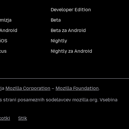
Developer Edition
amizja
Beta
 Android
Beta za Android
 iOS
Nightly
cus
Nightly za Android
tja
Mozilla Corporation
–
Mozilla Foundation
.
s strani posameznih sodelavcev mozilla.org. Vsebina
kotki
Stik