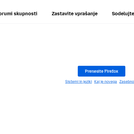
orumi skupnosti
Zastavite vprašanje
Sodelujt
Prenesite Firefox
Sistemi in jeziki
Kaj je novega
Zasebno