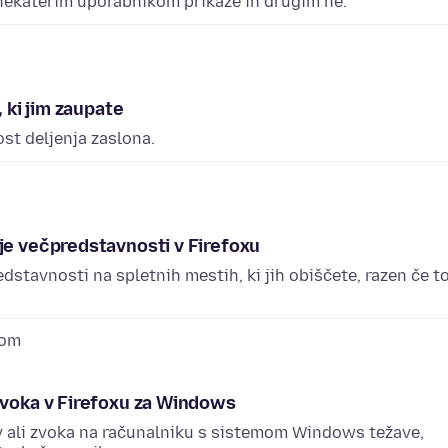
 nekaterim uporabnikom prikaže in drugim ne.
, ki jim zaupate
st deljenja zaslona.
je večpredstavnosti v Firefoxu
stavnosti na spletnih mestih, ki jih obiščete, razen če t
nom
zvoka v Firefoxu za Windows
v ali zvoka na računalniku s sistemom Windows težave,