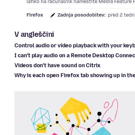
lahko na računalnik namestite Media Feature P
Firefox
Zadnja posodobitev:
pred 2 ted
V angleščini
Control audio or video playback with your key
I can’t play audio on a Remote Desktop Conne
Videos don't have sound on Citrix
Why is each open Firefox tab showing up in t