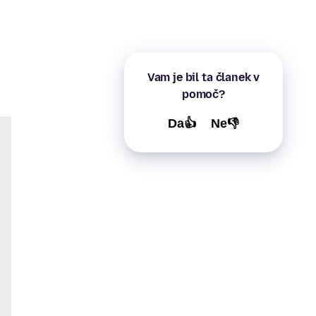
Vam je bil ta članek v
pomoč?
Da👍
Ne👎