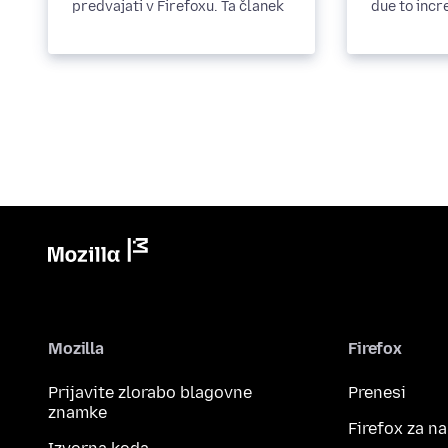
predvajati v Firefoxu. Ta članek
due to incr
vam bo pomagal rešiti te...
restrictions
Mozilla
Firefox
Prijavite zlorabo blagovne
Prenesi
znamke
Firefox za n