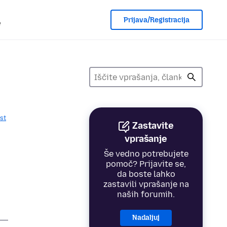
Prijava/Registracija
e
st
Zastavite
vprašanje
Še vedno potrebujete
pomoč? Prijavite se,
da boste lahko
zastavili vprašanje na
naših forumih.
Nadaljuj