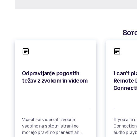
Soro
Odpravljanje pogostih
I can’t p
Remote 
Včasih se video ali zvočne
If you are 
vsebine na spletni strani ne
Connection
morejo pravilno prenesti ali
audio playb