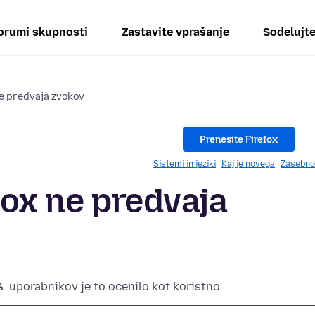
orumi skupnosti
Zastavite vprašanje
Sodelujt
 ne predvaja zvokov
Prenesite Firefox
Sistemi in jeziki
Kaj je novega
Zasebno
efox ne predvaja
%
uporabnikov je to ocenilo kot koristno