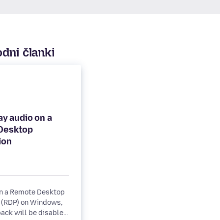
dni članki
lay audio on a
Desktop
on a Remote Desktop
 (RDP) on Windows,
ack will be disabled