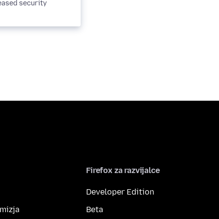
eased security
. This is a...
Firefox za razvijalce
Developer Edition
amizja
Beta