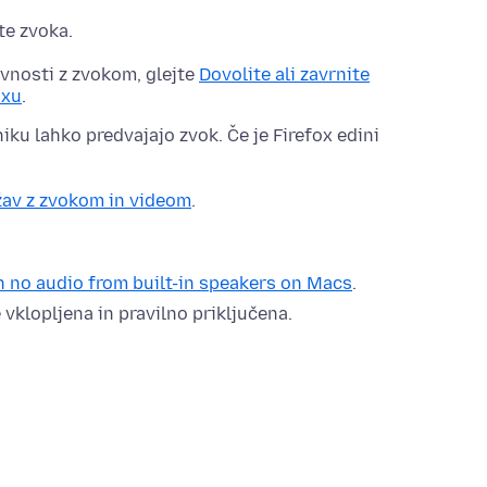
ite zvoka.
nosti z zvokom, glejte
Dovolite ali zavrnite
oxu
.
iku lahko predvajajo zvok. Če je Firefox edini
žav z zvokom in videom
.
 no audio from built-in speakers on Macs
.
 vklopljena in pravilno priključena.