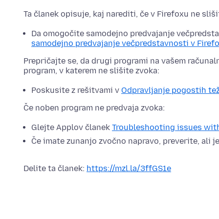
Ta članek opisuje, kaj narediti, če v Firefoxu ne sliš
Da omogočite samodejno predvajanje večpredstav
samodejno predvajanje večpredstavnosti v Firef
Prepričajte se, da drugi programi na vašem računaln
program, v katerem ne slišite zvoka:
Poskusite z rešitvami v
Odpravljanje pogostih te
Če noben program ne predvaja zvoka:
Glejte Applov članek
Troubleshooting issues with
Če imate zunanjo zvočno napravo, preverite, ali je
Delite ta članek:
https://mzl.la/3ffGS1e