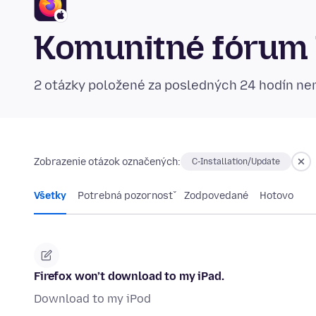
Komunitné fórum F
2 otázky položené za posledných 24 hodín n
Zobrazenie otázok označených:
C-Installation/Update
Všetky
Potrebná pozornosť
Zodpovedané
Hotovo
Firefox won’t download to my iPad.
Download to my iPod