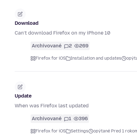
Download
Can’t download Firefox on my iPhone 10
Archivované
2
269
Firefox for iOS
Installation and updates
opýt
Update
When was Firefox last updated
Archivované
1
396
Firefox for iOS
Settings
opýtané Pred 1 roko