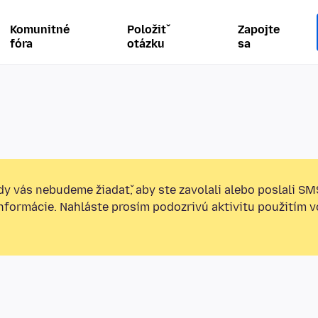
Komunitné
Položiť
Zapojte
fóra
otázku
sa
y vás nebudeme žiadať, aby ste zavolali alebo poslali SM
informácie. Nahláste prosím podozrivú aktivitu použitím v