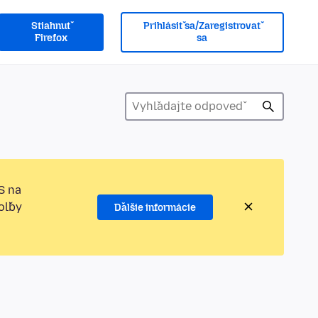
Stiahnuť
Prihlásiť sa/Zaregistrovať
Firefox
sa
S na
oľby
Ďalšie informácie