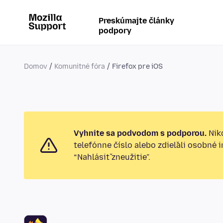
Preskúmajte články
podpory
Domov
Komunitné fóra
Firefox pre iOS
Vyhnite sa podvodom s podporou.
Nikd
telefónne číslo alebo zdieľali osobné 
“Nahlásiť zneužitie”.