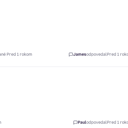
ané Pred 1 rokom
James
odpovedal
Pred 1 ro
m
Paul
odpovedal
Pred 1 ro