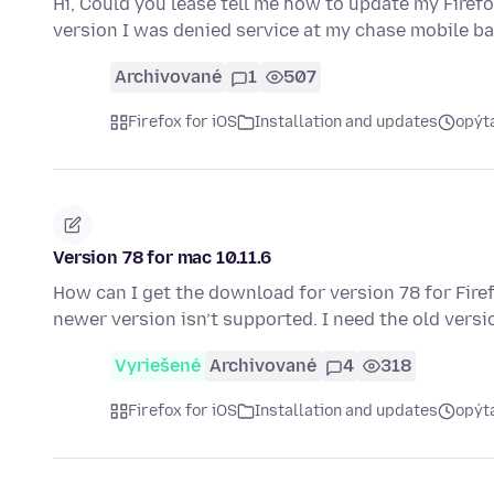
Hi, Could you lease tell me how to update my Firefox
version I was denied service at my chase mobile b
Archivované
1
507
Firefox for iOS
Installation and updates
opýt
Version 78 for mac 10.11.6
How can I get the download for version 78 for Fire
newer version isn’t supported. I need the old vers
Vyriešené
Archivované
4
318
Firefox for iOS
Installation and updates
opýt