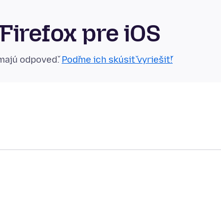
irefox pre iOS
emajú odpoveď.
Poďme ich skúsiť vyriešiť!