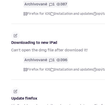
Archivované
1
387
Firefox for iOS
Installation and updates
opýt
Downloading to new iPad
Can’t open the dmg file after download it!
Archivované
1
396
Firefox for iOS
Installation and updates
opýt
Update firefox