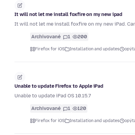
It will not let me install foxfire on my new ipad
It will not let me install foxfire on my new iPad. Ca
Archivované
1
200
Firefox for iOS
Installation and updates
opýt
Unable to update Firefox to Apple iPad
Unable to update iPad OS 10.15.7
Archivované
1
120
Firefox for iOS
Installation and updates
opýt