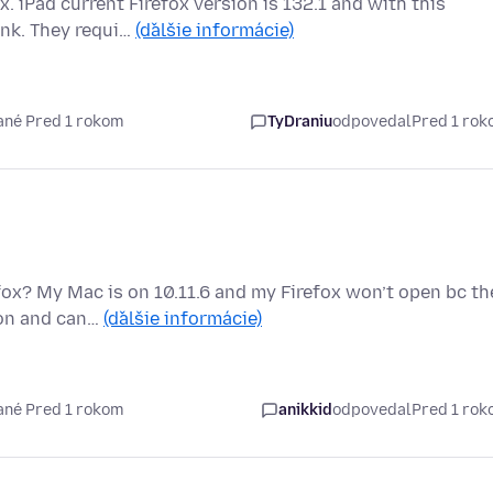
. iPad current Firefox version is 132.1 and with this
ank. They requi…
(ďalšie informácie)
ané Pred 1 rokom
TyDraniu
odpovedal
Pred 1 ro
fox? My Mac is on 10.11.6 and my Firefox won’t open bc th
ion and can…
(ďalšie informácie)
ané Pred 1 rokom
anikkid
odpovedal
Pred 1 ro