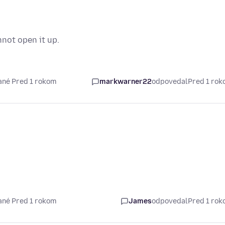
nnot open it up.
ané Pred 1 rokom
markwarner22
odpovedal
Pred 1 ro
ané Pred 1 rokom
James
odpovedal
Pred 1 ro