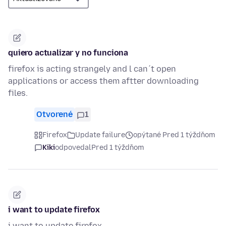
quiero actualizar y no funciona
firefox is acting strangely and l can´t open
applications or access them aftter downloading
files.
Otvorené
1
Firefox
Update failure
opýtané Pred 1 týždňom
Kiki
odpovedal
Pred 1 týždňom
i want to update firefox
i want to update firefox