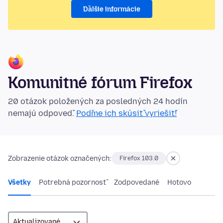
Ďalšie informácie
Komunitné fórum Firefox
20 otázok položených za posledných 24 hodín
nemajú odpoveď.
Poďme ich skúsiť vyriešiť!
Zobrazenie otázok označených:
Firefox 103.0
Všetky
Potrebná pozornosť
Zodpovedané
Hotovo