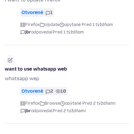
Otvorené
1
Firefox
Update
opýtané Pred 1 týždňom
jbr
odpovedal
Pred 1 týždňom
want to use whatsapp web
whatsapp wep
Otvorené
2
10
Firefox
Browse
opýtané Pred 2 týždňami
jbr
odpovedal
Pred 2 týždňami