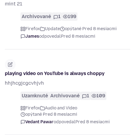
mint 21
Archivované
1
199
Firefox
Update
opýtané Pred 8 mesiacmi
James
odpovedal
Pred 8 mesiacmi
playing video on YouTube is always choppy
hhjhcgjcgcvhjvh
Uzamknuté
Archivované
1
109
Firefox
Audio and Video
opýtané Pred 8 mesiacmi
Vedant Pawar
odpovedal
Pred 8 mesiacmi