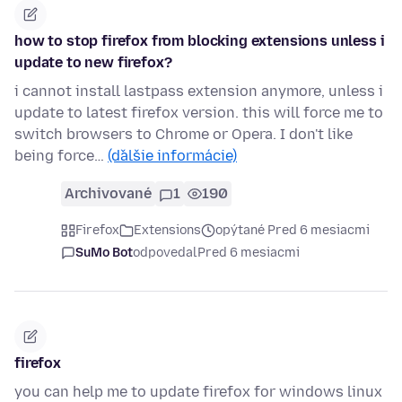
how to stop firefox from blocking extensions unless i
update to new firefox?
i cannot install lastpass extension anymore, unless i
update to latest firefox version. this will force me to
switch browsers to Chrome or Opera. I don't like
being force…
(ďalšie informácie)
Archivované
1
190
Firefox
Extensions
opýtané Pred 6 mesiacmi
SuMo Bot
odpovedal
Pred 6 mesiacmi
firefox
you can help me to update firefox for windows linux