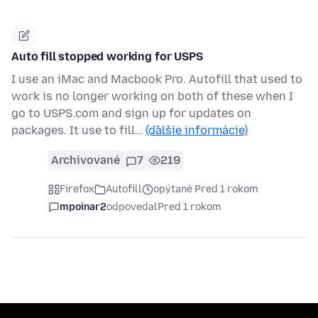
Auto fill stopped working for USPS
I use an iMac and Macbook Pro. Autofill that used to
work is no longer working on both of these when I
go to USPS.com and sign up for updates on
packages. It use to fill…
(ďalšie informácie)
Archivované
7
219
Firefox
Autofill
opýtané Pred 1 rokom
mpoinar2
odpovedal
Pred 1 rokom