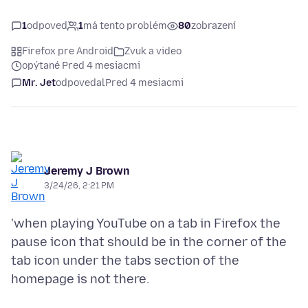
1
odpoveď
1
má tento problém
80
zobrazení
Firefox pre Android
Zvuk a video
opýtané Pred 4 mesiacmi
Mr. Jet
odpovedal
Pred 4 mesiacmi
Jeremy J Brown
3/24/26, 2:21 PM
'when playing YouTube on a tab in Firefox the
pause icon that should be in the corner of the
tab icon under the tabs section of the