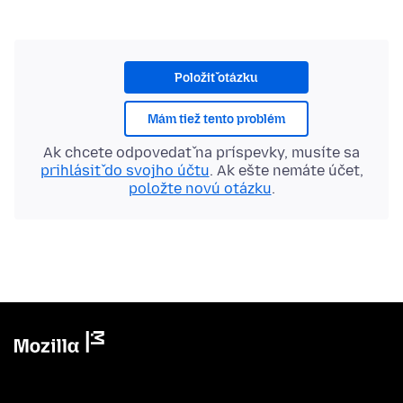
Položiť otázku
Mám tiež tento problém
Ak chcete odpovedať na príspevky, musíte sa
prihlásiť do svojho účtu
. Ak ešte nemáte účet,
položte novú otázku
.