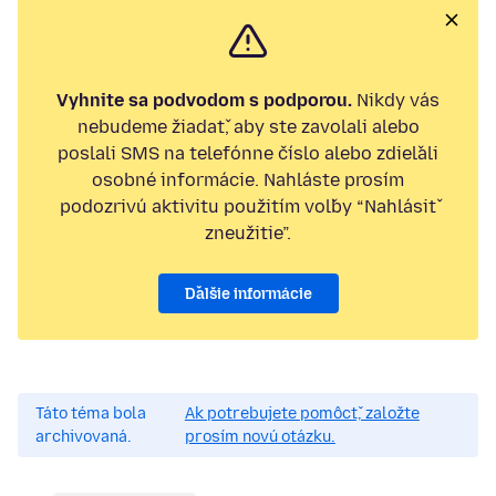
Vyhnite sa podvodom s podporou.
Nikdy vás
nebudeme žiadať, aby ste zavolali alebo
poslali SMS na telefónne číslo alebo zdieľali
osobné informácie. Nahláste prosím
podozrivú aktivitu použitím voľby “Nahlásiť
zneužitie”.
Ďalšie informácie
Táto téma bola
Ak potrebujete pomôcť, založte
archivovaná.
prosím novú otázku.