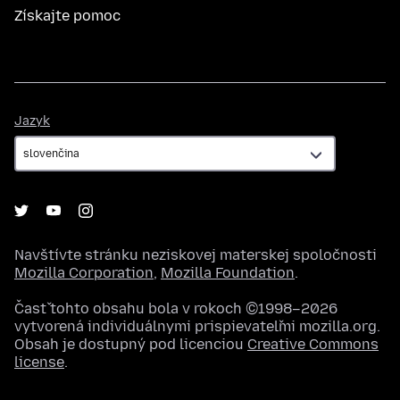
Získajte pomoc
Jazyk
Jazyk
Navštívte stránku neziskovej materskej spoločnosti
Mozilla Corporation
,
Mozilla Foundation
.
Časť tohto obsahu bola v rokoch ©1998–2026
vytvorená individuálnymi prispievateľmi mozilla.org.
Obsah je dostupný pod licenciou
Creative Commons
license
.