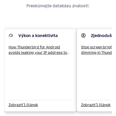
Preskúmajte databázu znalostí.
Výkon a konektivita
Zjednodušen
How Thunderbird for Android
Stop screen bright
avoids leaking your IP address to
dimming in Thunder
SMTP servers
Zobraziť 1 článok
Zobraziť 1 článok