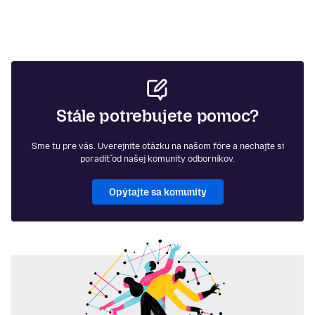
Stále potrebujete pomoc?
Sme tu pre vás. Uverejnite otázku na našom fóre a nechajte si
poradiť od našej komunity odborníkov.
Opýtajte sa komunity