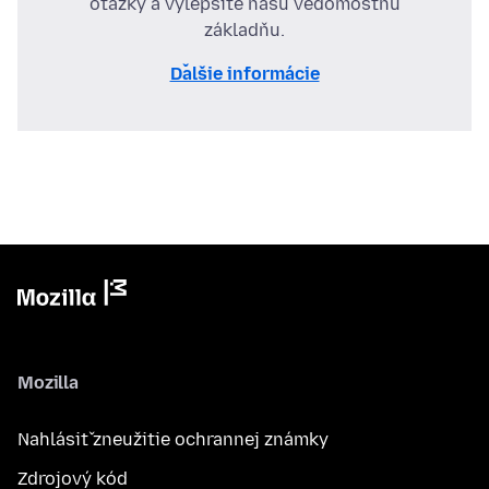
otázky a vylepšite našu vedomostnú
základňu.
Ďalšie informácie
Mozilla
Nahlásiť zneužitie ochrannej známky
Zdrojový kód