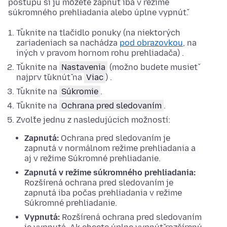
postupu si ju môžete zapnúť iba v režime
súkromného prehliadania alebo úplne vypnúť.
Ťuknite na tlačidlo ponuky (na niektorých
zariadeniach sa nachádza
pod obrazovkou
, na
iných v pravom hornom rohu prehliadača) .
Ťuknite na
Nastavenia
(možno budete musieť
najprv ťuknúť na
Viac
) .
Ťuknite na
Súkromie
.
Ťuknite na
Ochrana pred sledovaním
.
Zvoľte jednu z nasledujúcich možností:
Zapnutá:
Ochrana pred sledovaním je
zapnutá v normálnom režime prehliadania a
aj v režime Súkromné prehliadanie.
Zapnutá v režime súkromného prehliadania:
Rozšírená ochrana pred sledovaním je
zapnutá iba počas prehliadania v režime
Súkromné prehliadanie.
Vypnutá:
Rozšírená ochrana pred sledovaním