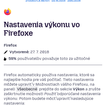
Systémy a jazyky
Čo je nové
Súkromie
Nastavenia výkonu vo
Firefoxe
Firefox
Vytvorené:
27. 7. 2018
59%
používateľov považuje toto za užitočné
Firefox automaticky používa nastavenia, ktoré sa
najlepšie hodia pre váš počítač. Tieto nastavenia
môžete upraviť v Možnostiach vášho Firefoxu, na
paneli
Všeobecné
prejdite do sekcie
Výkon
a zrušte
zaškrtnutie možnosti
Použiť odporúčané nastavenia
výkonu
. Potom budete môcť upraviť nasledujúce
nastavenia: