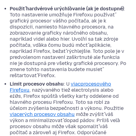
Použiť hardvérové urýchľovanie (ak je dostupné)
:
Toto nastavenie umožňuje Firefoxu používať
grafický procesor vášho počítača, ak je k
dispozícii, namiesto hlavného procesora, na
zobrazovanie graficky náročného obsahu,
napríklad videí alebo hier. Uvoľní sa tak zdroje
počítača, vďaka čomu budú môcť aplikácie,
napríklad Firefox, bežať rýchlejšie. Toto pole je v
predvolenom nastavení zaškrtnuté ale funkcia
nie je dostupná pre všetky grafické procesory. Po
zmene tohto nastavenia budete musieť
reštartovať Firefox.
Limit procesov obsahu
: U
viacprocesového
Firefoxu
, nazývaného tiež electrolysis alebo
e10s
, Firefox spúšťa všetky karty oddelene od
hlavného procesu Firefoxu. Toto sa robí za
účelom zvýšenia bezpečnosti a výkonu. Použitie
viacerých procesov obsahu
môže zvýšiť váš
výkon a minimalizovať dopad pádov. Príliš veľa
procesov obsahu môže však spomaliť váš
počítač a zároveň aj Firefox. Odporúčané