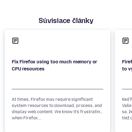
Súvisiace články
Fix Firefox using too much memory or
Fire
At times, Firefox may require significant
Keď 
system resources to download, process, and
Vaše 
display web content. We know it’s frustrating
sa, 
when Firefox...
tiež 