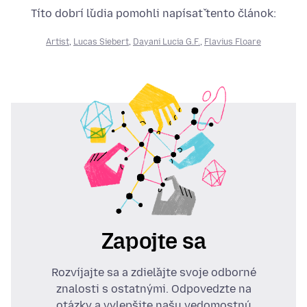
Títo dobrí ľudia pomohli napísať tento článok:
Artist
,
Lucas Siebert
,
Dayani Lucia G.F.
,
Flavius Floare
Zapojte sa
Rozvíjajte sa a zdieľajte svoje odborné
znalosti s ostatnými. Odpovedzte na
otázky a vylepšite našu vedomostnú