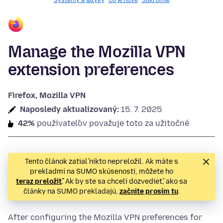
Systémy a jazyky
Čo je nové
Súkromie
Manage the Mozilla VPN
extension preferences
Firefox, Mozilla VPN
Naposledy aktualizovaný:
15. 7. 2025
42%
používateľov považuje toto za užitočné
Tento článok zatiaľ nikto nepreložil. Ak máte s
prekladmi na SUMO skúsenosti, môžete ho
teraz preložiť
. Ak by ste sa chceli dozvedieť, ako sa
články na SUMO prekladajú,
začnite prosím tu
.
After configuring the Mozilla VPN preferences for