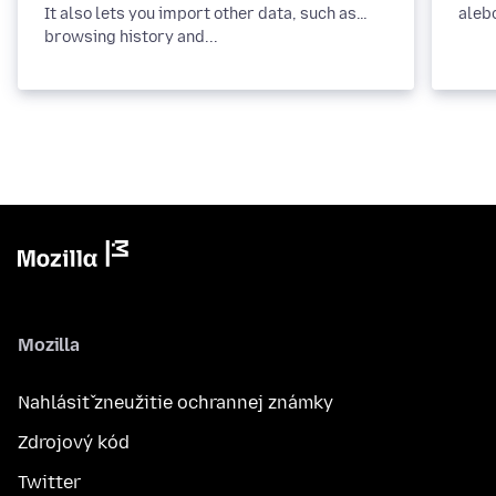
It also lets you import other data, such as
alebo
browsing history and...
Mozilla
Nahlásiť zneužitie ochrannej známky
Zdrojový kód
Twitter