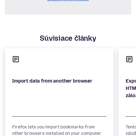
Súvisiace články
Expo
HTML
Firefox lets you import bookmarks from
Tent
other browsers installed on your computer.
zálo