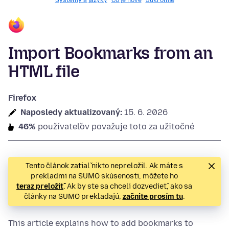
Systémy a jazyky
Čo je nové
Súkromie
Import Bookmarks from an
HTML file
Firefox
Naposledy aktualizovaný:
15. 6. 2026
46%
používateľov považuje toto za užitočné
Tento článok zatiaľ nikto nepreložil. Ak máte s
prekladmi na SUMO skúsenosti, môžete ho
teraz preložiť
. Ak by ste sa chceli dozvedieť, ako sa
články na SUMO prekladajú,
začnite prosím tu
.
This article explains how to add bookmarks to