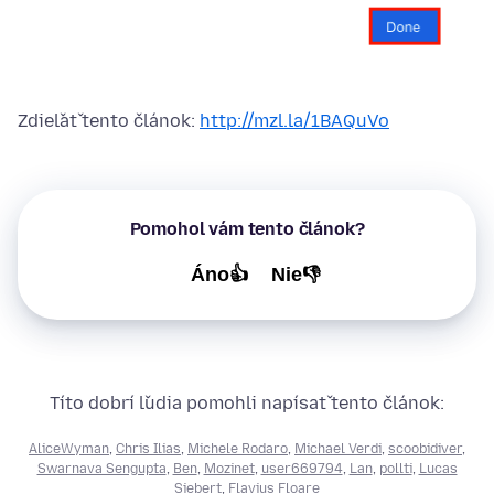
Zdieľať tento článok:
http://mzl.la/1BAQuVo
Pomohol vám tento článok?
Áno👍
Nie👎
Títo dobrí ľudia pomohli napísať tento článok:
AliceWyman
,
Chris Ilias
,
Michele Rodaro
,
Michael Verdi
,
scoobidiver
,
Swarnava Sengupta
,
Ben
,
Mozinet
,
user669794
,
Lan
,
pollti
,
Lucas
Siebert
,
Flavius Floare