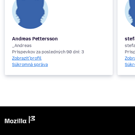
Andreas Pettersson
ste
_Andreas
stef
Príspevkov za posledných 90 dní: 3
Prís
Zobraziť profil
Zobra
Súkromná správa
Súkr