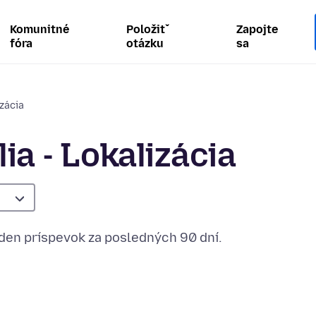
Komunitné
Položiť
Zapojte
fóra
otázku
sa
izácia
ia - Lokalizácia
eden príspevok za posledných 90 dní.