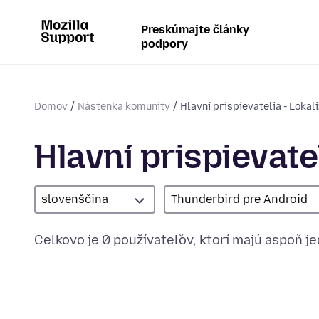
Preskúmajte články
podpory
Domov
Nástenka komunity
Hlavní prispievatelia - Lokal
Hlavní prispievatel
slovenščina
Thunderbird pre Android
Celkovo je 0 používateľov, ktorí majú aspoň j