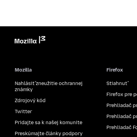
Mozilla
Firefox
Nahlásiť zneužitie ochrannej
Stiahnuť
známky
Firefox pre 
Zdrojový kód
Prehliadač p
Twitter
Prehliadač p
Pridajte sa k našej komunite
Prehliadač F
Preskúmajte články podpory