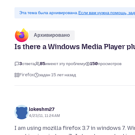
Эта тема была архивирована.
Если вам нужна помощь, зад
Архивировано
Is there a Windows Media Player pl
3
ответа
85
имеют эту проблему
150
просмотров
Firefox
задан 15 лет назад
lokeshm27
4/23/11, 11:24 AM
I am using mozilla firefox 3.7 in windows 7. W