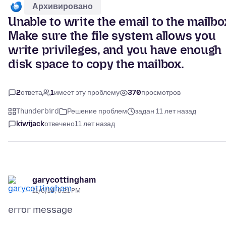
Архивировано
Unable to write the email to the mailbo
Make sure the file system allows you
write privileges, and you have enough
disk space to copy the mailbox.
2
ответа
1
имеет эту проблему
370
просмотров
Thunderbird
Решение проблем
задан 11 лет назад
kiwijack
отвечено
11 лет назад
garycottingham
11/6/14, 6:21 PM