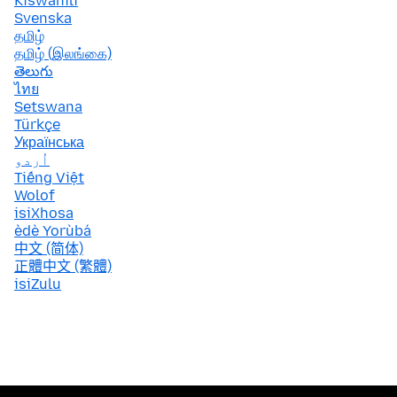
Kiswahili
Svenska
தமிழ்
தமிழ் (இலங்கை)
తెలుగు
ไทย
Setswana
Türkçe
Українська
اُردو
Tiếng Việt
Wolof
isiXhosa
èdè Yorùbá
中文 (简体)
正體中文 (繁體)
isiZulu