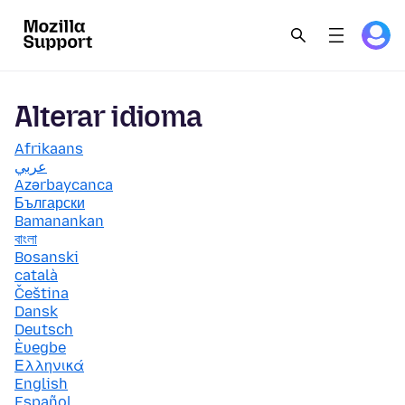
Alterar idioma
Afrikaans
عربي
Azərbaycanca
Български
Bamanankan
বাংলা
Bosanski
català
Čeština
Dansk
Deutsch
Èʋegbe
Ελληνικά
English
Español