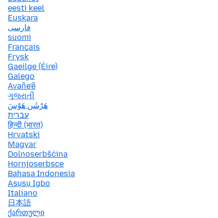
eesti keel
Euskara
فارسی
suomi
Français
Frysk
Gaeilge (Éire)
Galego
Avañe'ẽ
ગુજરાતી
هَرْشَن هَوْسَ
עברית
हिन्दी (भारत)
Hrvatski
Magyar
Dolnoserbšćina
Hornjoserbsce
Bahasa Indonesia
Asụsụ Igbo
Italiano
日本語
ქართული