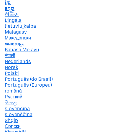
ខ្មែរ
ಕನ್ನಡ
한국어
Lingála
lietuvių kalba
Malagasy
Македонски
മലയാളം
Bahasa Melayu
नेपाली
Nederlands
Norsk
Polski
Português (do Brasil)
Português (Europeu)
română
Русский
සිංහල
slovenčina
slovenščina
Shqip
Српски