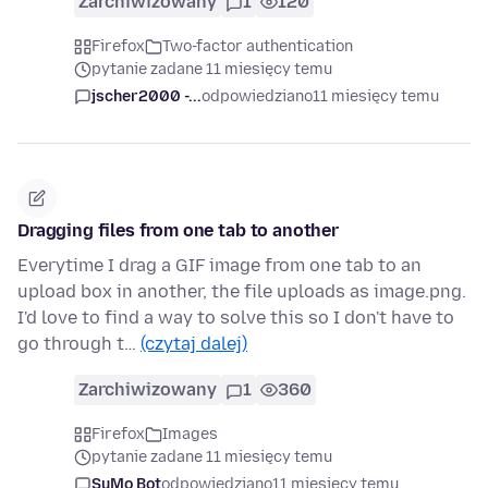
Zarchiwizowany
1
120
Firefox
Two-factor authentication
pytanie zadane 11 miesięcy temu
jscher2000 -...
odpowiedziano
11 miesięcy temu
Dragging files from one tab to another
Everytime I drag a GIF image from one tab to an
upload box in another, the file uploads as image.png.
I'd love to find a way to solve this so I don't have to
go through t…
(czytaj dalej)
Zarchiwizowany
1
360
Firefox
Images
pytanie zadane 11 miesięcy temu
SuMo Bot
odpowiedziano
11 miesięcy temu