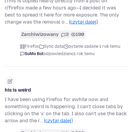
(This is copied nearly directly from a post on
r/firefox made a few hours ago—I decided it was
best to spread it here for more exposure. The only
change was the removal o…
(czytaj dalej)
Zarchiwizowany
3
190
Firefox
Sync data
pytanie zadane 1 rok temu
SuMo Bot
odpowiedziano
1 rok temu
his is weird
I have been using Firefox for awhile now and
something weird is happening. I can't close tabs by
clicking on the 'x' on the tab. I also can't use the back
arrow and the r…
(czytaj dalej)