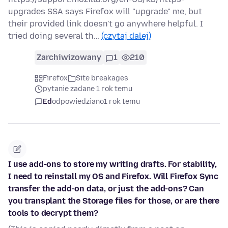
upgrades SSA says Firefox will "upgrade" me, but
their provided link doesn't go anywhere helpful. I
tried doing several th…
(czytaj dalej)
Zarchiwizowany
1
210
Firefox
Site breakages
pytanie zadane 1 rok temu
Ed
odpowiedziano
1 rok temu
I use add-ons to store my writing drafts. For stability,
I need to reinstall my OS and Firefox. Will Firefox Sync
transfer the add-on data, or just the add-ons? Can
you transplant the Storage files for those, or are there
tools to decrypt them?