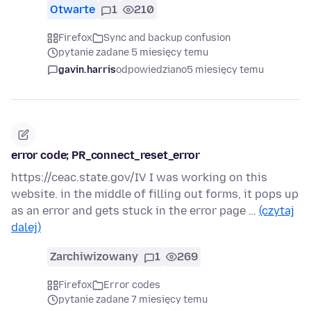
Otwarte
1
210
Firefox
Sync and backup confusion
pytanie zadane 5 miesięcy temu
gavin.harris
odpowiedziano
5 miesięcy temu
error code; PR_connect_reset_error
https://ceac.state.gov/IV I was working on this
website. in the middle of filling out forms, it pops up
as an error and gets stuck in the error page …
(czytaj
dalej)
Zarchiwizowany
1
269
Firefox
Error codes
pytanie zadane 7 miesięcy temu