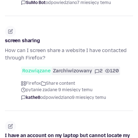
SuMo Bot
odpowiedziano
7 miesięcy temu
screen sharing
How can I screen share a website I have contacted
through Firefox?
Rozwiązane
Zarchiwizowany
2
120
Firefox
Share content
pytanie zadane 9 miesięcy temu
kathe8
odpowiedziano
9 miesięcy temu
I have an account on my laptop but cannot locate my