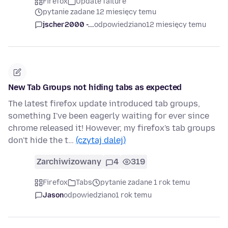
Firefox
Update failure
pytanie zadane 12 miesięcy temu
jscher2000 -...
odpowiedziano
12 miesięcy temu
New Tab Groups not hiding tabs as expected
The latest firefox update introduced tab groups,
something I've been eagerly waiting for ever since
chrome released it! However, my firefox's tab groups
don't hide the t…
(czytaj dalej)
Zarchiwizowany
4
319
Firefox
Tabs
pytanie zadane 1 rok temu
Jason
odpowiedziano
1 rok temu