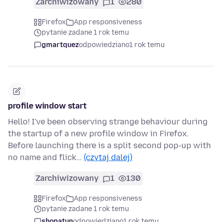
Zarchiwizowany
1
280
Firefox
App responsiveness
pytanie zadane 1 rok temu
gmartquez
odpowiedziano
1 rok temu
profile window start
Hello! I've been observing strange behaviour during
the startup of a new profile window in Firefox.
Before launching there is a split second pop-up with
no name and flick…
(czytaj dalej)
Zarchiwizowany
1
130
Firefox
App responsiveness
pytanie zadane 1 rok temu
shopatun
odpowiedziano
1 rok temu