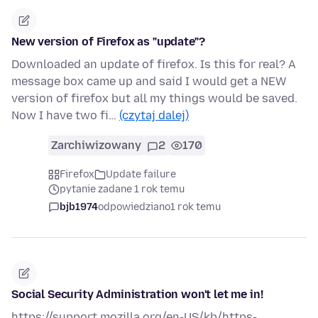
New version of Firefox as "update"?
Downloaded an update of firefox. Is this for real? A
message box came up and said I would get a NEW
version of firefox but all my things would be saved.
Now I have two fi…
(czytaj dalej)
Zarchiwizowany
2
170
Firefox
Update failure
pytanie zadane 1 rok temu
bjb1974
odpowiedziano
1 rok temu
Social Security Administration won't let me in!
https://support.mozilla.org/en-US/kb/https-