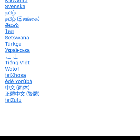
Kiswahili
Svenska
தமிழ்
தமிழ் (இலங்கை)
తెలుగు
ไทย
Setswana
Türkçe
Українська
اُردو
Tiếng Việt
Wolof
isiXhosa
èdè Yorùbá
中文 (简体)
正體中文 (繁體)
isiZulu