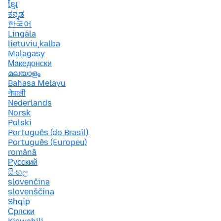
ខ្មែរ
ಕನ್ನಡ
한국어
Lingála
lietuvių kalba
Malagasy
Македонски
മലയാളം
Bahasa Melayu
नेपाली
Nederlands
Norsk
Polski
Português (do Brasil)
Português (Europeu)
română
Русский
සිංහල
slovenčina
slovenščina
Shqip
Српски