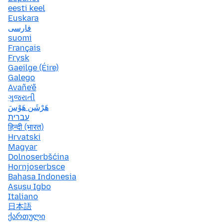
eesti keel
Euskara
فارسی
suomi
Français
Frysk
Gaeilge (Éire)
Galego
Avañe'ẽ
ગુજરાતી
هَرْشَن هَوْسَ
עברית
हिन्दी (भारत)
Hrvatski
Magyar
Dolnoserbšćina
Hornjoserbsce
Bahasa Indonesia
Asụsụ Igbo
Italiano
日本語
ქართული