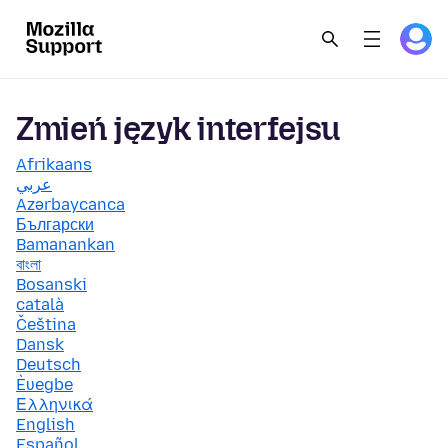
Zmień język interfejsu
Afrikaans
عربي
Azərbaycanca
Български
Bamanankan
বাংলা
Bosanski
català
Čeština
Dansk
Deutsch
Èʋegbe
Ελληνικά
English
Español