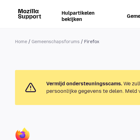
Hulpartikelen
Geme
bekijken
Home
Gemeenschapsforums
Firefox
Vermijd ondersteuningsscams.
We zull
persoonlijke gegevens te delen. Meld v