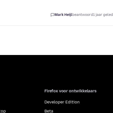
Mark Heijl
beantwoord
1 jaar gele
Firefox voor ontwikkelaars
Developer Edition
top
Beta