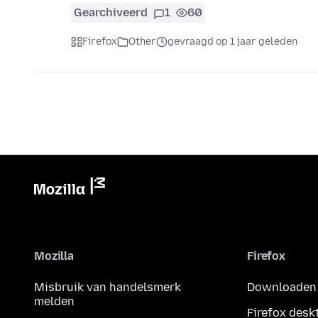
Gearchiveerd
1
60
Firefox
Other
gevraagd op 1 jaar geleden
Mozilla
Firefox
Misbruik van handelsmerk
Downloaden
melden
Firefox desk