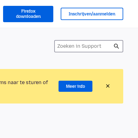
Firefox
Inschrijven/aanmelden
downloaden
ms naar te sturen of
Meer info