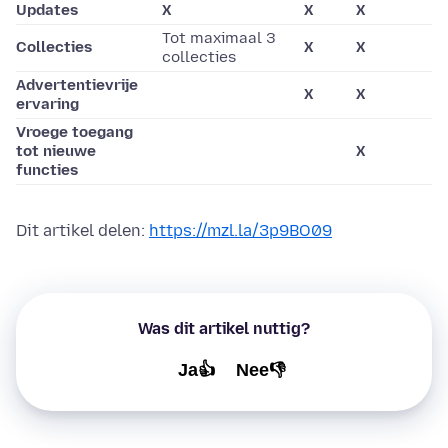
Updates
X
X
X
Tot maximaal 3
Collecties
X
X
collecties
Advertentievrije
X
X
ervaring
Vroege toegang
tot nieuwe
X
functies
Dit artikel delen:
https://mzl.la/3p9BO09
Was dit artikel nuttig?
Ja👍
Nee👎