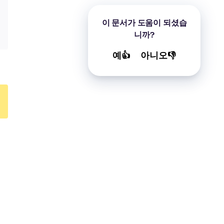
이 문서가 도움이 되셨습
니까?
예👍
아니오👎