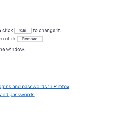
n click
to change it.
Edit
en click
.
Remove
the window.
ogins and passwords in Firefox
s and passwords