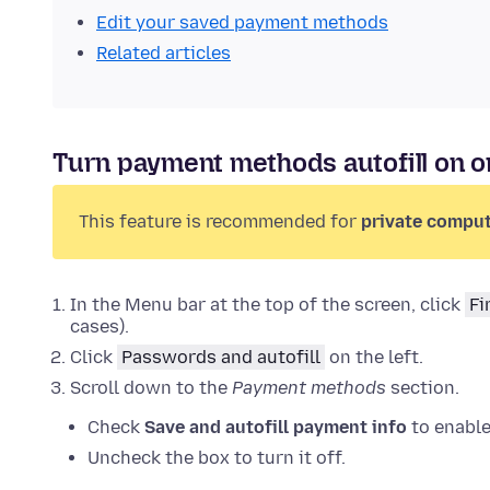
Edit your saved payment methods
Related articles
Turn payment methods autofill on or
This feature is recommended for
private comput
In the Menu bar at the top of the screen, click
Fi
cases).
Click
Passwords and autofill
on the left.
Scroll down to the
Payment methods
section.
Check
Save and autofill payment info
to enable 
Uncheck the box to turn it off.