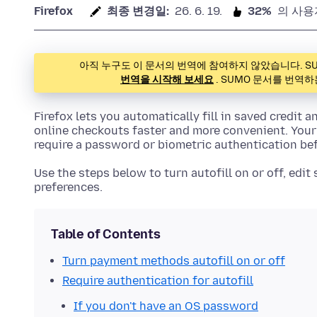
Firefox
최종 변경일:
26. 6. 19.
32%
의 사용
아직 누구도 이 문서의 번역에 참여하지 않았습니다. S
번역을 시작해 보세요
. SUMO 문서를 번역
Firefox lets you automatically fill in saved credit
online checkouts faster and more convenient. You
require a password or biometric authentication befo
Use the steps below to turn autofill on or off, edit
preferences.
Table of Contents
Turn payment methods autofill on or off
Require authentication for autofill
If you don't have an OS password