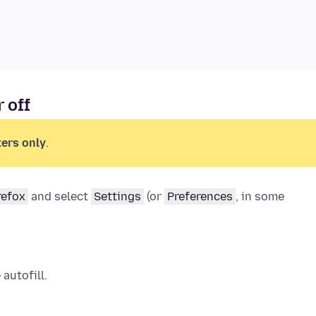
 off
ers only
.
refox
and select
Settings
(or
Preferences
, in some
autofill.