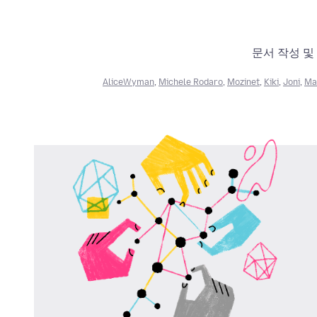
문서 작성 및
AliceWyman
,
Michele Rodaro
,
Mozinet
,
Kiki
,
Joni
,
Mar