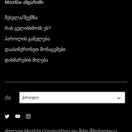
Mozilla-ანგარიში
შესვლა/შექმნა
რას გულისხმობს ეს?
პაროლის განულება
დაასინქრონეთ მონაცემები
დახმარების მიღება
ენა
ენა
იხილეთ
Mozilla Corporation
და მისი მშობელიცაა