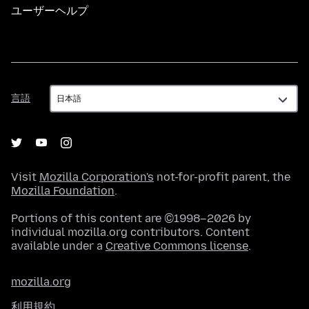
ユーザーヘルプ
言
言語
語
Visit
Mozilla Corporation's
not-for-profit parent, the
Mozilla Foundation
.
Portions of this content are ©1998–2026 by
individual mozilla.org contributors. Content
available under a
Creative Commons license
.
mozilla.org
利用規約