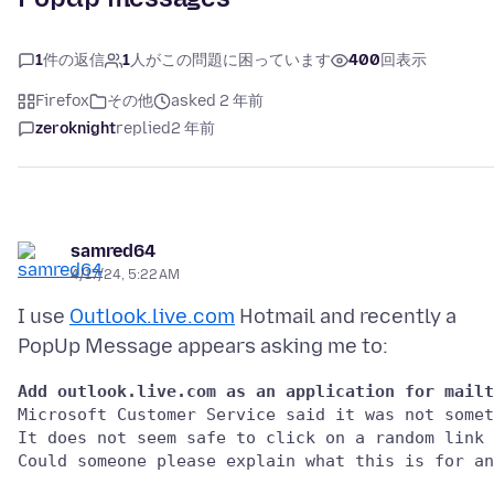
1
件の返信
1
人がこの問題に困っています
400
回表示
Firefox
その他
asked 2 年前
zeroknight
replied
2 年前
samred64
4/17/24, 5:22 AM
I use
Outlook.live.com
Hotmail and recently a
Add outlook.live.com as an application for mailt