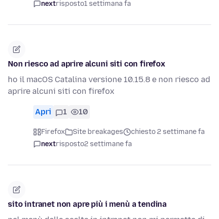
next
risposto
1 settimana fa
Non riesco ad aprire alcuni siti con firefox
ho il macOS Catalina versione 10.15.8 e non riesco ad
aprire alcuni siti con firefox
Apri
1
10
Firefox
Site breakages
chiesto 2 settimane fa
next
risposto
2 settimane fa
sito intranet non apre più i menù a tendina