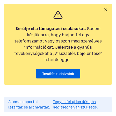
Kerülje el a támogatási csalásokat.
Sosem
kérjük arra, hogy hívjon fel egy
telefonszámot vagy osszon meg személyes
információkat. Jelentse a gyanús
tevékenységeket a „Visszaélés bejelentése”
lehetőséggel.
További tudnivalók
A témacsoportot
Tegyen fel új kérdést, ha
lezárták és archiválták.
segítségre van szüksége.