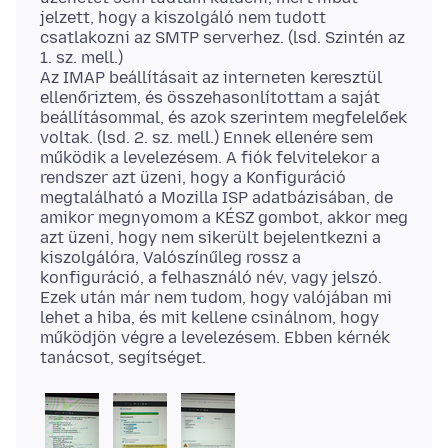
jelzett, hogy a kiszolgáló nem tudott
csatlakozni az SMTP serverhez. (lsd. Szintén az
1. sz. mell.)
Az IMAP beállításait az interneten keresztül
ellenőriztem, és összehasonlítottam a saját
beállításommal, és azok szerintem megfelelőek
voltak. (lsd. 2. sz. mell.) Ennek ellenére sem
működik a levelezésem. A fiók felvitelekor a
rendszer azt üzeni, hogy a Konfiguráció
megtalálható a Mozilla ISP adatbázisában, de
amikor megnyomom a KÉSZ gombot, akkor meg
azt üzeni, hogy nem sikerült bejelentkezni a
kiszolgálóra, Valószínűleg rossz a
konfiguráció, a felhasználó név, vagy jelszó.
Ezek után már nem tudom, hogy valójában mi
lehet a hiba, és mit kellene csinálnom, hogy
működjön végre a levelezésem. Ebben kérnék