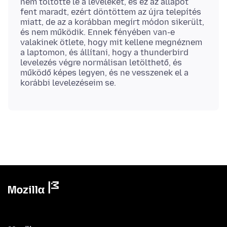
nem töltötte le a leveleket, és ez az állapot
fent maradt, ezért döntöttem az újra telepítés
miatt, de az a korábban megírt módon sikerült,
és nem működik. Ennek fényében van-e
valakinek ötlete, hogy mit kellene megnéznem
a laptomon, és állítani, hogy a thunderbird
levelezés végre normálisan letölthető, és
működő képes legyen, és ne vesszenek el a