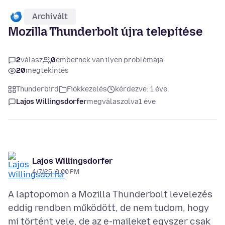
Archivált
Mozilla Thunderbolt újra telepítése
2
válasz
0
embernek van ilyen problémája
20
megtekintés
Thunderbird
Fiókkezelés
kérdezve: 1 éve
Lajos Willingsdorfer
megválaszolva
1 éve
Lajos Willingsdorfer
4/7/25, 9:00 PM
A laptopomon a Mozilla Thunderbolt levelezés
eddig rendben működött, de nem tudom, hogy
mi történt vele, de az e-maileket egyszer csak