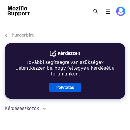
Thunderbird
Kérdezzen
További segítségre van szüksége?
Jelentkezzen be, hogy feltegye a kérdését a
fórumunkon.
Folytatás
Kérdéseszközök