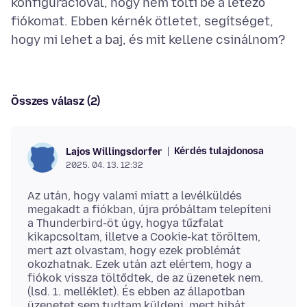
konfigurációval, hogy nem tölti be a létező
fiókomat. Ebben kérnék ötletet, segítséget,
Összes válasz (2)
Kérdés tulajdonosa
Lajos Willingsdorfer
2025. 04. 13. 12:32
Az után, hogy valami miatt a levélküldés
megakadt a fiókban, újra próbáltam telepíteni
a Thunderbird-öt úgy, hogya tűzfalat
kikapcsoltam, illetve a Cookie-kat töröltem,
mert azt olvastam, hogy ezek problémát
okozhatnak. Ezek után azt elértem, hogy a
fiókok vissza töltődtek, de az üzenetek nem.
(lsd. 1. melléklet). És ebben az állapotban
üzenetet sem tudtam küldeni, mert hibát