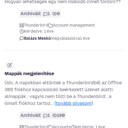
Hogyan lehetséges egy nem működő címet törölni??
Archivált
1
9
Thunderbird
Account management
kérdezve: 1 éve
Balázs Meskó
megválaszolva
1 éve
Mappák megjelenítése
Üdv, A napokban eltűntek a Thunderbirdből az Office
365 fiókhoz kapcsolódó beérkezett üzenet alatti
almappák , vagyis nem tölti be a Thundenbird , a
Gmail fiókhoz tartoz…
(tovább olvasom)
Archivált
1
140
Thunderbird
Accounts
kérdezve: 1 éve