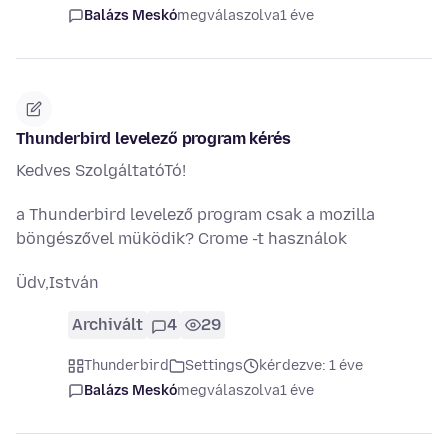
Balázs Meskó
megválaszolva
1 éve
Thunderbird levelező program kérés
Kedves SzolgáltatóTó!
a Thunderbird levelező program csak a mozilla
böngészővel müködik? Crome -t használok
Üdv,István
Archivált
4
29
Thunderbird
Settings
kérdezve: 1 éve
Balázs Meskó
megválaszolva
1 éve