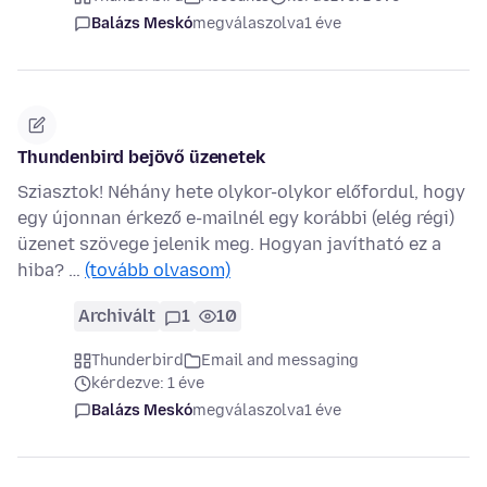
Balázs Meskó
megválaszolva
1 éve
Thundenbird bejövő üzenetek
Sziasztok! Néhány hete olykor-olykor előfordul, hogy
egy újonnan érkező e-mailnél egy korábbi (elég régi)
üzenet szövege jelenik meg. Hogyan javítható ez a
hiba? …
(tovább olvasom)
Archivált
1
10
Thunderbird
Email and messaging
kérdezve: 1 éve
Balázs Meskó
megválaszolva
1 éve