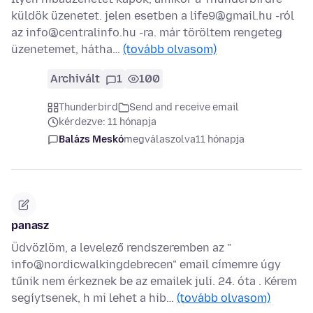
küldök üzenetet. jelen esetben a life9@gmail.hu -ról
az info@centralinfo.hu -ra. már töröltem rengeteg
üzenetemet, hátha…
(tovább olvasom)
Archivált
1
100
Thunderbird
Send and receive email
kérdezve: 11 hónapja
Balázs Meskó
megválaszolva
11 hónapja
panasz
Üdvözlöm, a levelező rendszeremben az "
info@nordicwalkingdebrecen" email címemre úgy
tűnik nem érkeznek be az emailek juli. 24. óta . Kérem
segíytsenek, h mi lehet a hib…
(tovább olvasom)