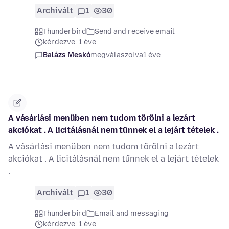
Archivált
1
30
Thunderbird
Send and receive email
kérdezve: 1 éve
Balázs Meskó
megválaszolva
1 éve
A vásárlási menüben nem tudom törölni a lezárt
akciókat . A licitálásnál nem tünnek el a lejárt tételek .
A vásárlási menüben nem tudom törölni a lezárt
akciókat . A licitálásnál nem tűnnek el a lejárt tételek
.
Archivált
1
30
Thunderbird
Email and messaging
kérdezve: 1 éve