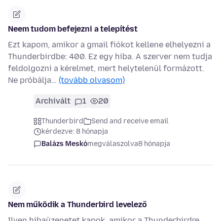
Neem tudom befejezni a telepítést
Ezt kapom, amikor a gmail fiókot kellene elhelyezni a
Thunderbirdbe: 400. Ez egy hiba. A szerver nem tudja
feldolgozni a kérelmet, mert helytelenül formázott.
Ne próbálja…
(tovább olvasom)
Archivált
1
20
Thunderbird
Send and receive email
kérdezve: 8 hónapja
Balázs Meskó
megválaszolva
8 hónapja
Nem működik a Thunderbird levelező
Ilyen hibaüzenetet kapok, amikor a Thunderbirdre