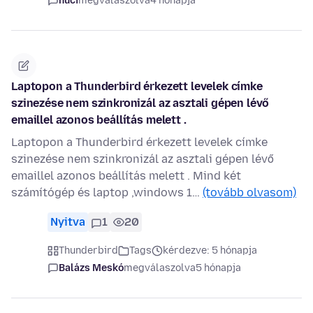
huci
megválaszolva
4 hónapja
Laptopon a Thunderbird érkezett levelek címke
szinezése nem szinkronizál az asztali gépen lévő
emaillel azonos beállítás melett .
Laptopon a Thunderbird érkezett levelek címke
szinezése nem szinkronizál az asztali gépen lévő
emaillel azonos beállítás melett . Mind két
számítógép és laptop ,windows 1…
(tovább olvasom)
Nyitva
1
20
Thunderbird
Tags
kérdezve: 5 hónapja
Balázs Meskó
megválaszolva
5 hónapja