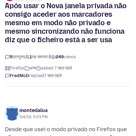
Após usar o Nova janela privada não
consigo aceder aos marcadores
mesmo em modo não privado e
mesmo sincronizando não funciona
diz que o ficheiro está a ser usa
5
प्रत्युत्तर
1
यह समस्या है
249
views
Firefox
अन्य
asked 7 साल पहले
FredMcD
replied
7 साल पहले
montedalua
5/4/19, 9:23 PM
Desde que usei o modo privado no Firefox que