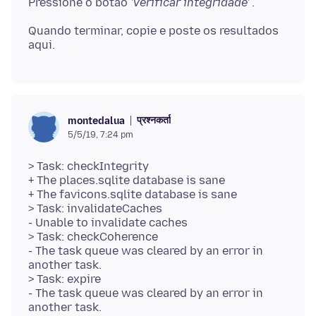
Pressione o botão
'Verificar integridade'
Quando terminar, copie e poste os resultados
प्रश्नकर्ता
montedalua
5/5/19, 7:24 pm
> Task: checkIntegrity
+ The places.sqlite database is sane
+ The favicons.sqlite database is sane
> Task: invalidateCaches
- Unable to invalidate caches
> Task: checkCoherence
- The task queue was cleared by an error in
another task.
> Task: expire
- The task queue was cleared by an error in
another task.