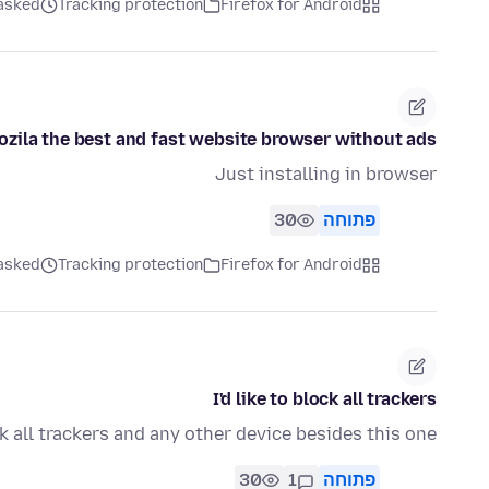
Firefox for Android
Tracking protection
asked לפני 2 חודשי
ozila the best and fast website browser without ads?
Just installing in browser
פתוחה
30
Firefox for Android
Tracking protection
asked לפני 2 חודשי
I'd like to block all trackers
k all trackers and any other device besides this one
פתוחה
1
30