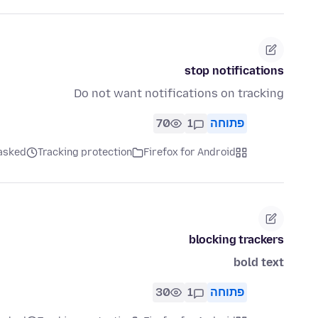
stop notifications
Do not want notifications on tracking
פתוחה
1
70
Firefox for Android
Tracking protection
asked לפני חוד
blocking trackers
bold text
פתוחה
1
30