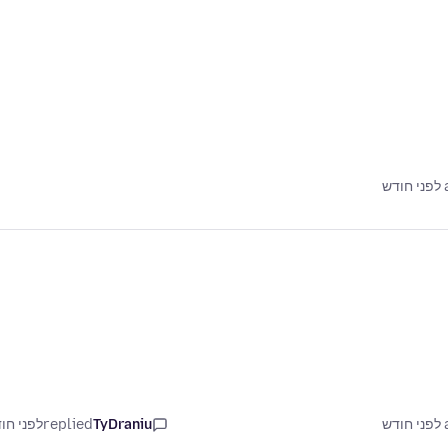
ש
ש
TyDraniu
replied
לפני חו