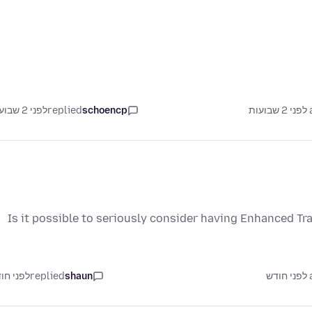
ת
schoencp
replied
לפני 2 שבועות
Is it possible to seriously consider having Enhanced T
ש
shaun
replied
לפני חו