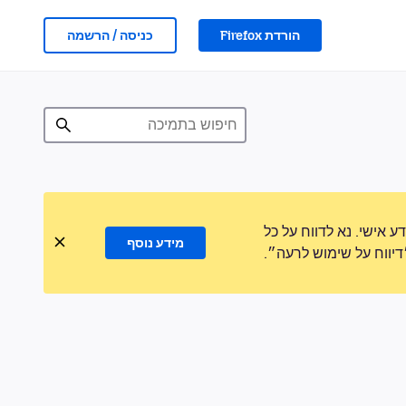
הורדת Firefox
כניסה / הרשמה
אישי. נא לדווח על כל
מידע נוסף
ווח על שימוש לרעה״.