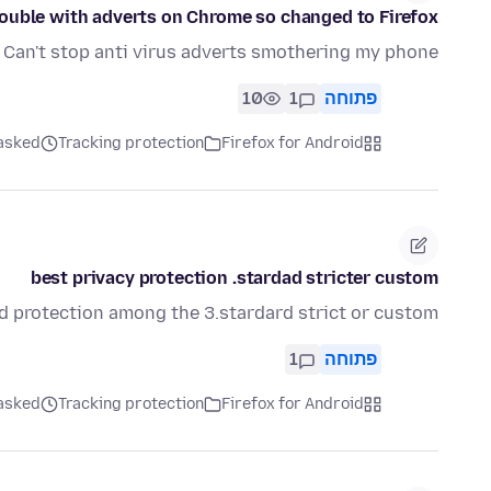
rouble with adverts on Chrome so changed to Firefox
Can't stop anti virus adverts smothering my phone
פתוחה
1
10
Firefox for Android
Tracking protection
asked לפני שבו
best privacy protection .stardad stricter custom
d protection among the 3.stardard strict or custom.
פתוחה
1
Firefox for Android
Tracking protection
asked לפני שבו