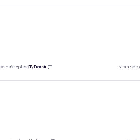
ש
TyDraniu
replied
לפני חו