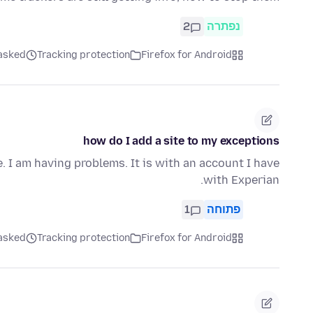
נפתרה
2
Firefox for Android
Tracking protection
asked לפני 4 ימי
how do I add a site to my exceptions
. I am having problems. It is with an account I have
with Experian.
פתוחה
1
Firefox for Android
Tracking protection
asked לפני 6 ימי