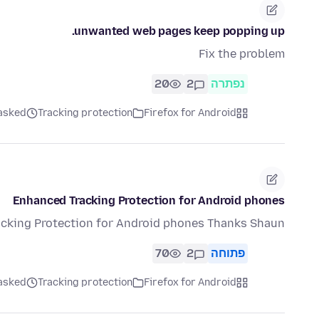
unwanted web pages keep popping up.
Fix the problem
נפתרה
2
20
Firefox for Android
Tracking protection
asked לפני 2 שבועו
Enhanced Tracking Protection for Android phones
racking Protection for Android phones Thanks Shaun
פתוחה
2
70
Firefox for Android
Tracking protection
asked לפני חוד