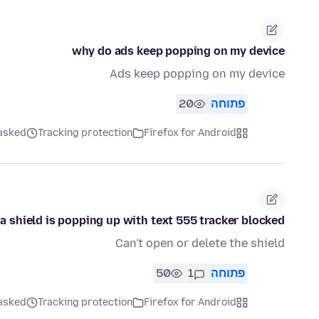
why do ads keep popping on my device
Ads keep popping on my device
פתוחה
20
Firefox for Android
Tracking protection
asked לפני חוד
a shield is popping up with text 555 tracker blocked
Can't open or delete the shield
פתוחה
1
50
Firefox for Android
Tracking protection
asked לפני חוד