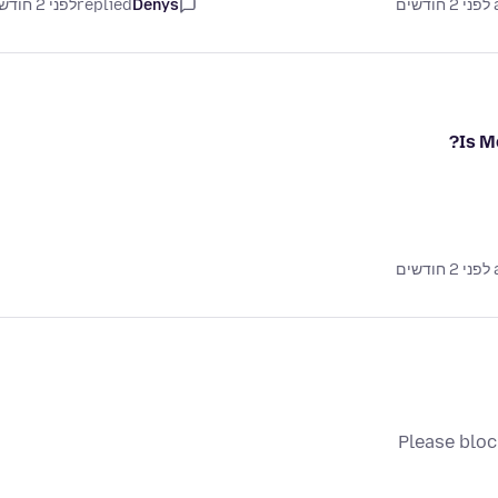
ם
Denys
replied
לפני 2 חודשים
Is M
ם
Please bloc