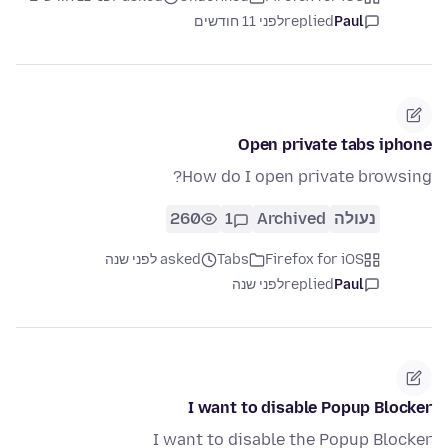
Paul
replied
לפני 11 חודשים
Open private tabs iphone
How do I open private browsing?
נעולה
Archived
1
260
Firefox for iOS
Tabs
asked לפני שנה
Paul
replied
לפני שנה
I want to disable Popup Blocker
I want to disable the Popup Blocker