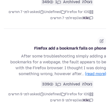
נעולה
Archived
1
349
Firefox for iOS
Undefined
asked לפני 7 חודשים
Kiki
replied
לפני 7 חודשים
Firefox add a bookmark fails on phone
After some troubleshooting simply adding a
bookmarks for a webpage, the fault appears to be
with the Firefox browser. I thought I was doing
something wrong, however after…
(read more)
נעולה
Archived
1
339
Firefox for iOS
Undefined
asked לפני 9 חודשים
Kiki
replied
לפני 9 חודשים