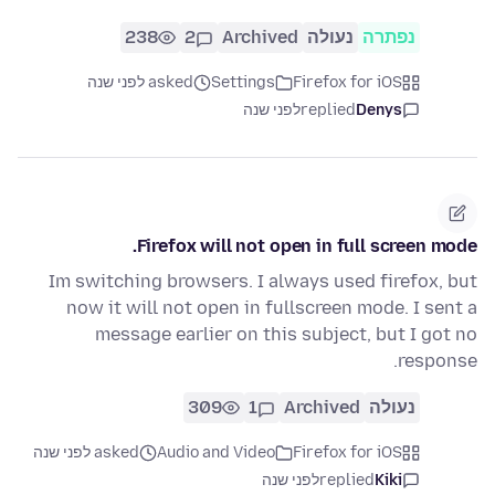
נפתרה
נעולה
Archived
2
238
Firefox for iOS
Settings
asked לפני שנה
Denys
replied
לפני שנה
Firefox will not open in full screen mode.
Im switching browsers. I always used firefox, but
now it will not open in fullscreen mode. I sent a
message earlier on this subject, but I got no
response.
נעולה
Archived
1
309
Firefox for iOS
Audio and Video
asked לפני שנה
Kiki
replied
לפני שנה