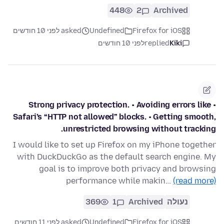
448
2
Archived
Firefox for iOS
Undefined
asked לפני 10 חודשים
Kiki
replied
לפני 10 חודשים
• Strong privacy protection. • Avoiding errors like
Safari’s “HTTP not allowed” blocks. • Getting smooth,
unrestricted browsing without tracking.
I would like to set up Firefox on my iPhone together
with DuckDuckGo as the default search engine. My
goal is to improve both privacy and browsing
performance while makin…
(read more)
נעולה
Archived
1
369
Firefox for iOS
Undefined
asked לפני 11 חודשים