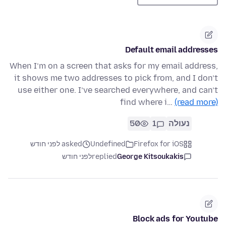
Default email addresses
When I’m on a screen that asks for my email address,
it shows me two addresses to pick from, and I don’t
use either one. I’ve searched everywhere, and can’t
find where i…
(read more)
נעולה
1
50
Firefox for iOS
Undefined
asked לפני חודש
George Kitsoukakis
replied
לפני חודש
Block ads for Youtube