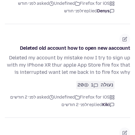
Firefox for iOS
Undefined
asked לפני חודש
Denys
replied
לפני חודש
Deleted old account how to open new aaccount
Deleted my account by mistake now I try to sign up
with my iPhone XR thur apple App Store fire fox that
is interrupted want let me back in to fire fox why
נעולה
1
20
Firefox for iOS
Undefined
asked לפני 2 חודשים
Kiki
replied
לפני 2 חודשים