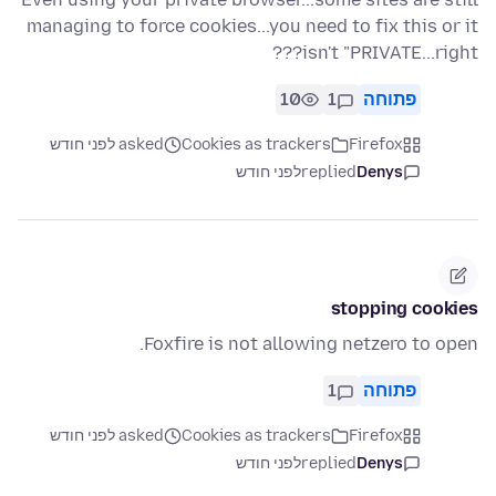
managing to force cookies...you need to fix this or it
isn't "PRIVATE...right???
פתוחה
1
10
Firefox
Cookies as trackers
asked לפני חודש
Denys
replied
לפני חודש
stopping cookies
Foxfire is not allowing netzero to open.
פתוחה
1
Firefox
Cookies as trackers
asked לפני חודש
Denys
replied
לפני חודש