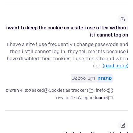
i want to keep the cookie on a site i use often without
it i cannot log on
I have a site i use frequently I change passwods and
then i still cannot log in. they tell me it is because i
have disabled their cookies. i use this site and when
i c…
(read more)
פתוחה
1
100
Firefox
Cookies as trackers
asked לפני 4 חודשים
cor-el
replied
לפני 4 חודשים