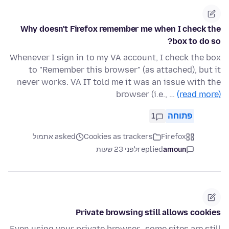
Why doesn't Firefox remember me when I check the
box to do so?
Whenever I sign in to my VA account, I check the box
to "Remember this browser" (as attached), but it
never works. VA IT told me it was an issue with the
browser (i.e., …
(read more)
פתוחה
1
Firefox
Cookies as trackers
asked אתמול
amoun
replied
לפני 23 שעות
Private browsing still allows cookies
Even using your private browser...some sites are still