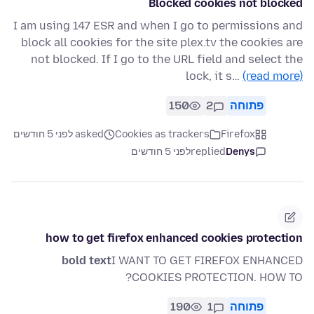
Blocked cookies not blocked
I am using 147 ESR and when I go to permissions and
block all cookies for the site plex.tv the cookies are
not blocked. If I go to the URL field and select the
lock, it s…
(read more)
פתוחה
2
150
Firefox
Cookies as trackers
asked לפני 5 חודשים
Denys
replied
לפני 5 חודשים
how to get firefox enhanced cookies protection
bold text
I WANT TO GET FIREFOX ENHANCED
COOKIES PROTECTION. HOW TO?
פתוחה
1
190