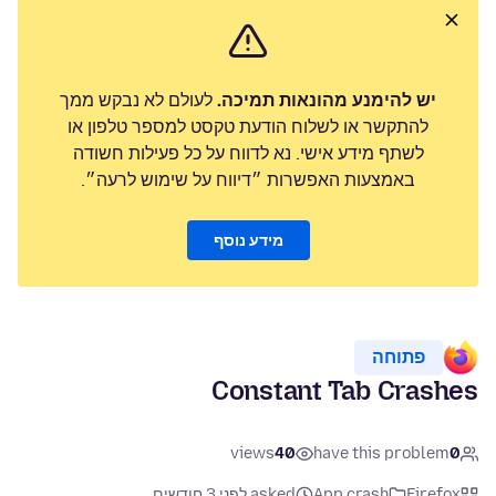
יש להימנע מהונאות תמיכה.
לעולם לא נבקש ממך
להתקשר או לשלוח הודעת טקסט למספר טלפון או
לשתף מידע אישי. נא לדווח על כל פעילות חשודה
באמצעות האפשרות ״דיווח על שימוש לרעה״.
מידע נוסף
פתוחה
Constant Tab Crashes
views
40
have this problem
0
Firefox
App crash
asked לפני 3 חודשים