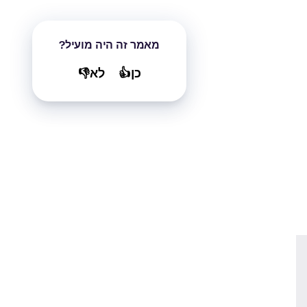
מאמר זה היה מועיל?
כן👍
לא👎