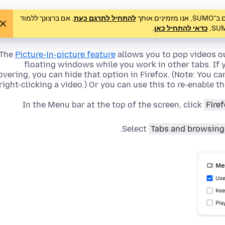
אותך
להתחיל לתרגם כעת
. אם ברצונך ללמוד
כדאי להתחיל כאן
.
The
Picture-in-picture feature
allows you to pop videos o
floating windows while you work in other tabs. If 
overing, you can hide that option in Firefox. (Note: You can
right-clicking a video.) Or you can use this to re-enable t
In the Menu bar at the top of the screen, click
Fire
Select
Tabs and browsing