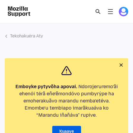
Tekohakuéra Aty
Emboyke pytyvõha apovai.
Ndorojeruremo’ãi
ehenói térã eñe’ẽmondóvo pumbyrýpe ha
emoherakuãvo marandu nemba’etéva.
Emombe’u tembiapo imarãkuaáva ko
“Marandu iñañáva” rupive.
Kuaave