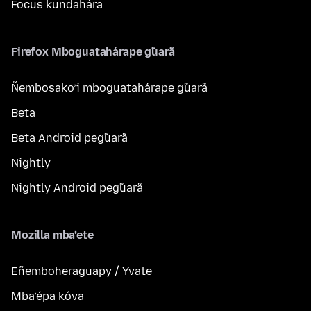
Focus kundahára
Firefox Mboguatahárape g̃uarã
Ñembosako’i mboguatahárape g̃uarã
Beta
Beta Android peg̃uarã
Nightly
Nightly Android peg̃uarã
Mozilla mba’ete
Eñemboheraguapy / Yvate
Mba’épa kóva