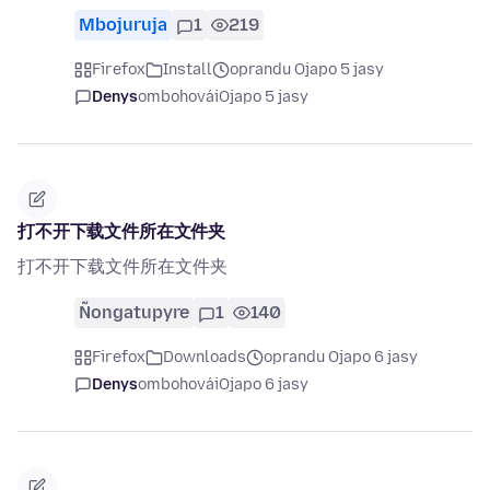
Mbojuruja
1
219
Firefox
Install
oprandu Ojapo 5 jasy
Denys
ombohovái
Ojapo 5 jasy
打不开下载文件所在文件夹
打不开下载文件所在文件夹
Ñongatupyre
1
140
Firefox
Downloads
oprandu Ojapo 6 jasy
Denys
ombohovái
Ojapo 6 jasy