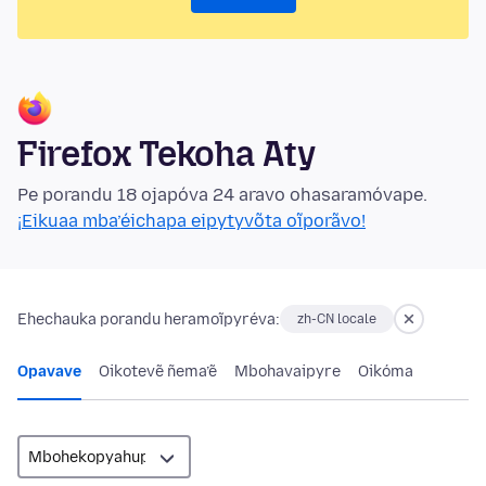
Firefox Tekoha Aty
Pe porandu 18 ojapóva 24 aravo ohasaramóvape.
¡Eikuaa mba’éichapa eipytyvõta oĩporãvo!
Ehechauka porandu heramoĩpyréva:
zh-CN locale
Opavave
Oikotevẽ ñema’ẽ
Mbohavaipyre
Oikóma