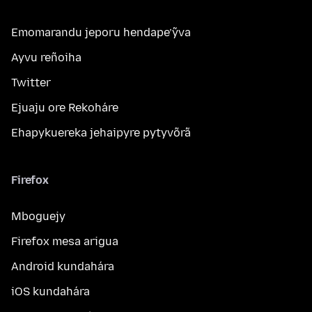
Emomarandu jeporu hendape’ỹva
Ayvu reñoiha
Twitter
Ejuaju ore Rekoháre
Ehapykuereka jehaipyre pytyvõrã
Firefox
Mboguejy
Firefox mesa arigua
Android kundahára
iOS kundahára