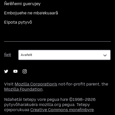
Ñe’ẽñemi guerujey
Embojuehe ne mba’ekuaarã
Eipota pytyvõ
Ñe’ẽ
Ñe’ẽ
Visit
Mozilla Corporation's
not-for-profit parent, the
Mozilla Foundation
.
Ndahetái tetepy vore pegua ha’e ©1998–2026
pytyvõharakuéra mozilla.org pegua. Tetepy
ojeporukuaa
Creative Commons moneĩmbyre
.