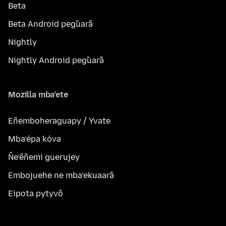
Beta
Beta Android peg̃uarã
Nightly
Nightly Android peg̃uarã
Mozilla mba’ete
Eñemboheraguapy / Yvate
Mba’épa kóva
Ñe’ẽñemi guerujey
Embojuehe ne mba’ekuaarã
Eipota pytyvõ