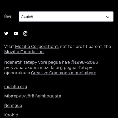
Ñe’ẽ
Ñe’ẽ
Visit
Mozilla Corporation's
not-for-profit parent, the
Mozilla Foundation
.
Ndahetái tetepy vore pegua ha’e ©1998–2026
pytyvõharakuéra mozilla.org pegua. Tetepy
ojeporukuaa
Creative Commons moneĩmbyre
.
mozilla.org
Mba’epytyvõrã ñemboguata
Ñemigua
Kookie