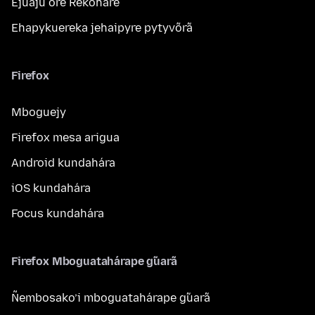
Ejuaju ore Rekoháre
Ehapykuereka jehaipyre pytyvõrã
Firefox
Mboguejy
Firefox mesa arigua
Android kundahára
iOS kundahára
Focus kundahára
Firefox Mboguatahárape g̃uarã
Ñembosako’i mboguatahárape g̃uarã