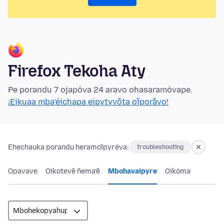
Firefox Tekoha Aty
Pe porandu 7 ojapóva 24 aravo ohasaramóvape.
¡Eikuaa mba’éichapa eipytyvõta oĩporãvo!
Ehechauka porandu heramoĩpyréva:
troubleshooting
Opavave
Oikotevẽ ñema’ẽ
Mbohavaipyre
Oikóma