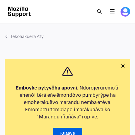
Tekohakuéra Aty
Emboyke pytyvõha apovai.
Ndorojeruremo’ãi
ehenói térã eñe’ẽmondóvo pumbyrýpe ha
emoherakuãvo marandu nemba’etéva.
Emombe’u tembiapo imarãkuaáva ko
“Marandu iñañáva” rupive.
Kuaave