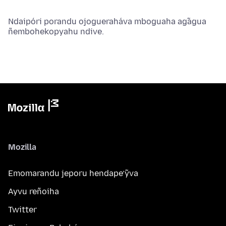
Ndaipóri porandu ojogueraháva mboguaha ag̃agua
ñembohekopyahu ndive.
Mozilla
Emomarandu jeporu hendape’ỹva
Ayvu reñoiha
Twitter