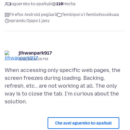
1
oguereko ko apañuái
110
Hecha
Firefox Android peg̃uarã
Tembiporu’i ñembohovaikuaa
oprandu Ojapo 1 jasy
jihwanpark917
6/12/26, 8:38 PM
When accessing only specific web pages, the
screen freezes during loading. Backing,
refresh, etc., are not working at all. The only
way is to close the tab. I'm curious about the
Che avei aguereko ko apañuái