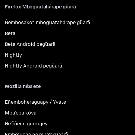
Firefox Mboguatahárape g̃uarã
Ñembosako’i mboguatahárape g̃uarã
Beta
Beta Android peg̃uarã
Nightly
Nightly Android peg̃uarã
Mozilla mba’ete
Eñemboheraguapy / Yvate
Mba’épa kóva
Ñe’ẽñemi guerujey
Embojuehe ne mba’ekuaarã