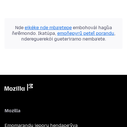
Nde
eikéke nde mba’etepe
embohovái hag̃ua
ñe’ẽmondo. Ikatúpa,
emoñepyrũ peteĩ porandu
,
ndereguerekói gueteriramo nemba’ete.
Mozilla
Emomarandu jeporu hendape’ỹva