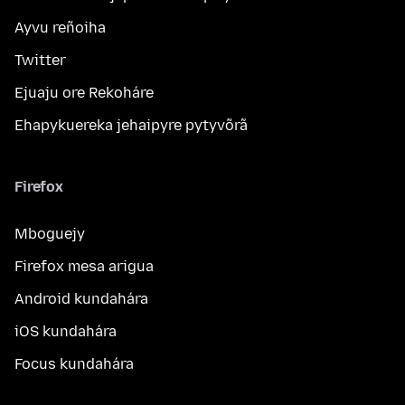
Ayvu reñoiha
Twitter
Ejuaju ore Rekoháre
Ehapykuereka jehaipyre pytyvõrã
Firefox
Mboguejy
Firefox mesa arigua
Android kundahára
iOS kundahára
Focus kundahára