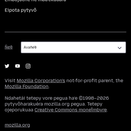
Eipota pytyvõ
Ñe’ẽ
Ñe’ẽ
Visit
Mozilla Corporation's
not-for-profit parent, the
Mozilla Foundation
.
Ndahetái tetepy vore pegua ha’e ©1998–2026
pytyvõharakuéra mozilla.org pegua. Tetepy
ojeporukuaa
Creative Commons moneĩmbyre
.
mozilla.org