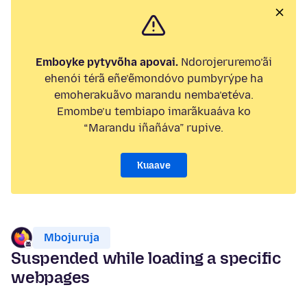
Emboyke pytyvõha apovai.
Ndorojeruremo’ãi
ehenói térã eñe’ẽmondóvo pumbyrýpe ha
emoherakuãvo marandu nemba’etéva.
Emombe’u tembiapo imarãkuaáva ko
“Marandu iñañáva” rupive.
Kuaave
Mbojuruja
Suspended while loading a specific
webpages