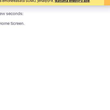
pa emoñe’ẽasáta SUMO, jehaipyre,
ikatúma eñepyrũ ápe
.
 few seconds:
 Home Screen.