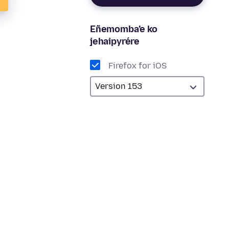
Eñemomba’e ko
jehaipyrére
Firefox for iOS