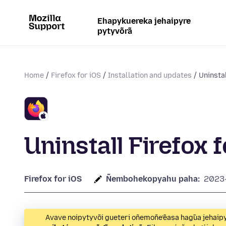
Ehapykuereka jehaipyre
pytyvõrã
Home
Firefox for iOS
Installation and updates
Uninstal
Uninstall Firefox f
Firefox for iOS
Ñembohekopyahu paha:
2023
Avave noipytyvõi gueteri oñemoñe’ẽasa hag̃ua jeha