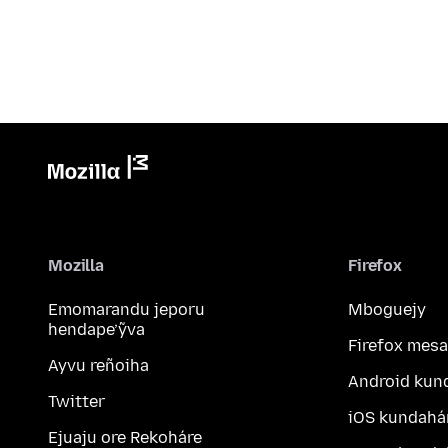
Mozilla
Firefox
Emomarandu jeporu
Mboguejy
hendape’ỹva
Firefox mesa
Ayvu reñoiha
Android kun
Twitter
iOS kundahá
Ejuaju ore Rekoháre