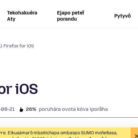
Tekohakuéra
Ejapo peteĩ
Pytyvõ
Aty
porandu
l Firefox for iOS
or iOS
-08-21
26%
poruhára ovota kóva iporãha
ipyre. Eikuaámarõ mba’éichapa omba’apo SUMO moñe’ẽasa,