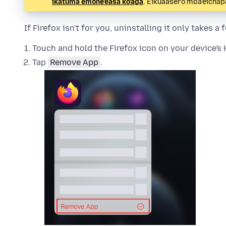
ikatúma emoñe’ẽasa ko’ág̃a
. Eikuaasérõ mba’éicha
If Firefox isn't for you, uninstalling it only takes a
Touch and hold the Firefox icon on your device's
Tap
Remove App
.