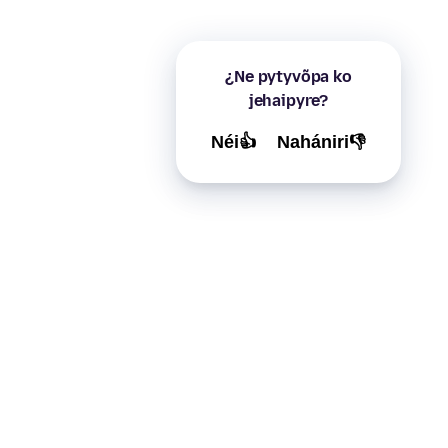
¿Ne pytyvõpa ko
jehaipyre?
Néi👍
Nahániri👎