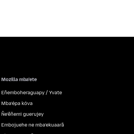
Mozilla mba’ete
Eñemboheraguapy / Yvate
Mba’épa kóva
Ñe’ẽñemi guerujey
Embojuehe ne mba’ekuaarã