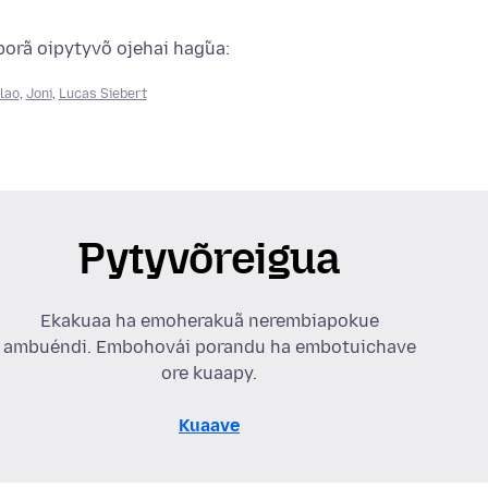
porã oipytyvõ ojehai hag̃ua:
lao
,
Joni
,
Lucas Siebert
Pytyvõreigua
Ekakuaa ha emoherakuã nerembiapokue
ambuéndi. Embohovái porandu ha embotuichave
ore kuaapy.
Kuaave