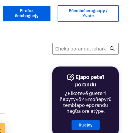
Firefox
Eñemboheraguapy /
ñemboguejy
Yvate
Ejapo peteĩ
porandu
¿Eikotevẽ gueteri
ñepytyvõ? Emoñepyrũ
tembiapo eporandu
hag̃ua ore atýpe.
Ku’ejey