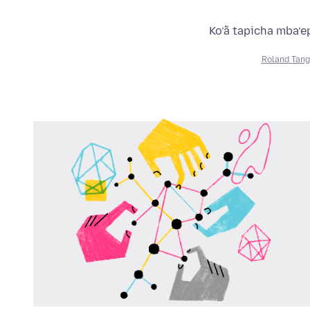
Ko’ã tapicha mba’e
Roland Tang