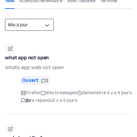
Tous
Attention nécessaire
Avec réponse
Terminé
what app not open
whats app web not open
Ouvert
1
Firefox
Site breakages
demandé le il y a 4 jours
jbr
a répondu
il y a 3 jours