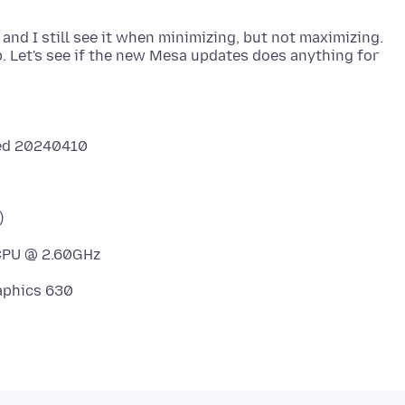
 and I still see it when minimizing, but not maximizing.
p. Let's see if the new Mesa updates does anything for
ed 20240410
)
 CPU @ 2.60GHz
aphics 630