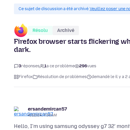
Ce sujet de discussion a été archivé.
Veuillez poser une n
Résolu
Archivé
Firefox browser starts flickering 
dark.
3
réponses
1
a ce problème
296
vues
Firefox
Résolution de problèmes
demandé le il y a 2 
ersandemircan57
4/12/24, 7:35 AM
Hello, I'm using samsung odyssey g7 32' moni