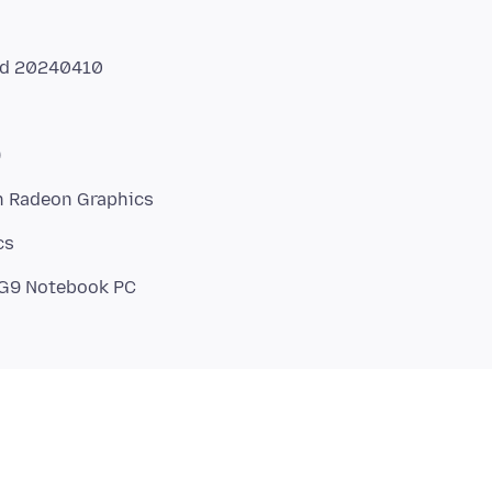
ed 20240410
)
h Radeon Graphics
cs
 G9 Notebook PC