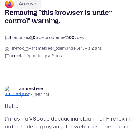
Archivé
Removing "this browser is under
control" warning.
1
réponse
0
a ce problème
60
vues
Firefox
Paramètres
demandé le il y a 2 ans
cor-el
a répondu
il y a 2 ans
an.nestere
3/15/24, 6:52 PM
I'm using VSCode debugging plugin for Firefox in
order to debug my angular web apps. The plugin