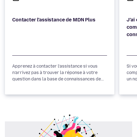
Contacter l’assistance de MDN Plus
J’ai
comp
con
Apprenez à contacter l’assistance si vous
Si v
n’arrivez pas à trouver la réponse à votre
compt
question dans la base de connaissances de
un n
l’assistance de MDN Plus.
avec
comm