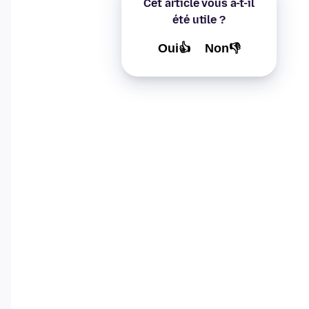
Cet article vous a-t-il
été utile ?
Oui👍
Non👎