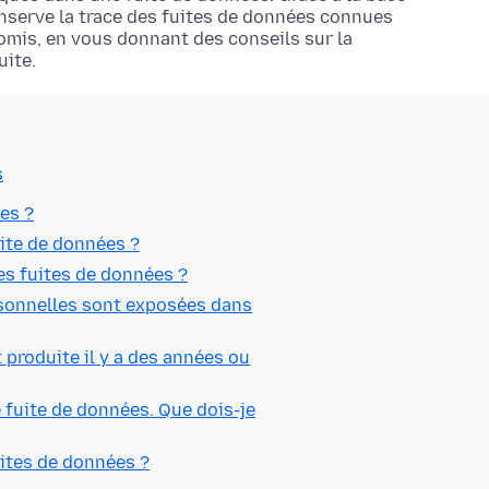
onserve la trace des fuites de données connues
omis, en vous donnant des conseils sur la
uite.
s
es ?
uite de données ?
s fuites de données ?
rsonnelles sont exposées dans
t produite il y a des années ou
 fuite de données. Que dois-je
uites de données ?