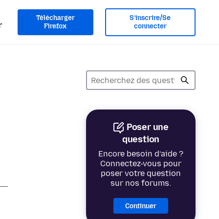
Télécharger
S’inscrire/Se
r
Firefox
connecter
Poser une
question
Encore besoin d’aide ?
Connectez-vous pour
poser votre question
sur nos forums.
Continuer