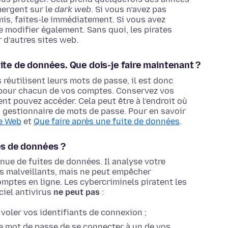
mergent sur le
dark web
. Si vous n’avez pas
s, faites-le immédiatement. Si vous avez
e modifier également. Sans quoi, les pirates
 d’autres sites web.
uite de données. Que dois-je faire maintenant ?
 réutilisent leurs mots de passe, il est donc
our chacun de vos comptes. Conservez vos
t pouvez accéder. Cela peut être à l’endroit où
gestionnaire de mots de passe. Pour en savoir
le Web
et
Que faire après une fuite de données
.
tes de données ?
nue de fuites de données. Il analyse votre
els malveillants, mais ne peut empêcher
mptes en ligne. Les cybercriminels piratent les
ciel antivirus
ne peut pas
:
voler vos identifiants de connexion ;
e mot de passe de se connecter à un de vos