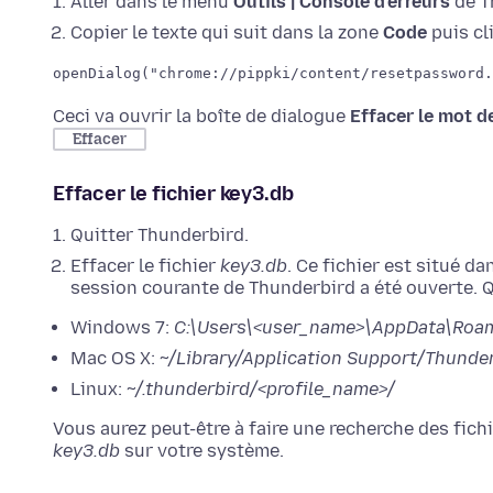
Aller dans le menu
Outils | Console d'erreurs
de T
Copier le texte qui suit dans la zone
Code
puis cl
openDialog("chrome://pippki/content/resetpassword.
Ceci va ouvrir la boîte de dialogue
Effacer le mot d
Effacer
Effacer le fichier key3.db
Quitter Thunderbird.
Effacer le fichier
key3.db
. Ce fichier est situé d
session courante de Thunderbird a été ouverte. 
Windows 7:
C:\Users\<user_name>\AppData\Roami
Mac OS X:
~/Library/Application Support/Thunder
Linux:
~/.thunderbird/<profile_name>/
Vous aurez peut-être à faire une recherche des fic
key3.db
sur votre système.