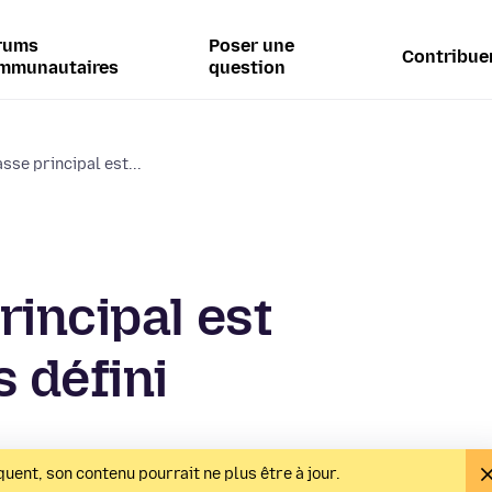
rums
Poser une
Contribue
mmunautaires
question
sse principal est...
rincipal est
 défini
uent, son contenu pourrait ne plus être à jour.