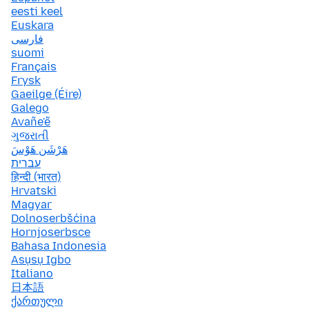
eesti keel
Euskara
فارسی
suomi
Français
Frysk
Gaeilge (Éire)
Galego
Avañe'ẽ
ગુજરાતી
هَرْشَن هَوْسَ
עברית
हिन्दी (भारत)
Hrvatski
Magyar
Dolnoserbšćina
Hornjoserbsce
Bahasa Indonesia
Asụsụ Igbo
Italiano
日本語
ქართული