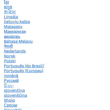
ខ្មែរ
ಕನ್ನಡ
한국어
Lingála
lietuvių kalba
Malagasy
Македонски
മലയാളം
Bahasa Melayu
नेपाली
Nederlands
Norsk
Polski
Português (do Brasil)
Português (Europeu)
română
Русский
සිංහල
slovenčina
slovenščina
Shqip
Српски