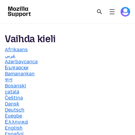
Vaihda kieli
Afrikaans
عربي
Azərbaycanca
Български
Bamanankan
বাংলা
Bosanski
català
Čeština
Dansk
Deutsch
Èʋegbe
Ελληνικά
English
Español