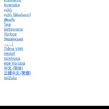
Kiswahili
Svenska
தமிழ்
தமிழ் (இலங்கை)
తెలుగు
ไทย
Setswana
Türkçe
Українська
اُردو
Tiếng Việt
Wolof
isiXhosa
èdè Yorùbá
中文 (简体)
正體中文 (繁體)
isiZulu